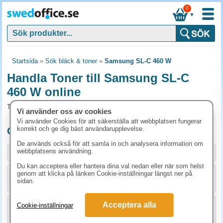
0
▼
Startsida
»
Sök bläck & toner
»
Samsung SL-C 460 W
Handla Toner till Samsung SL-C
460 W online
Toner och tillbehör som passar till Samsung SL-C 460 W
Vi använder oss av cookies
Vi använder Cookies för att säkerställa att webbplatsen fungerar
korrekt och ge dig bäst användarupplevelse.
Originalprodukter till Samsung SL-C 460 W
De används också för att samla in och analysera information om
webbplatsens användning.
Storlek / info
Art.nr
Du kan acceptera eller hantera dina val nedan eller när som helst
genom att klicka på länken Cookie-inställningar längst ner på
KÖP
SU252A
900 kr
sidan.
Acceptera alla
Cookie-inställningar
KÖP
SU462A
900 kr