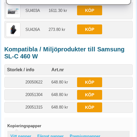
KÖP
SU403A
1611.30 kr
KÖP
SU426A
273.80 kr
Kompatibla / Miljöprodukter till Samsung
SL-C 460 W
Storlek / info
Art.nr
20050622
648.80 kr
KÖP
20051304
648.80 kr
KÖP
20051315
648.80 kr
KÖP
Kopieringspapper
Vitt papper
Färgat papper
Premiumpapper