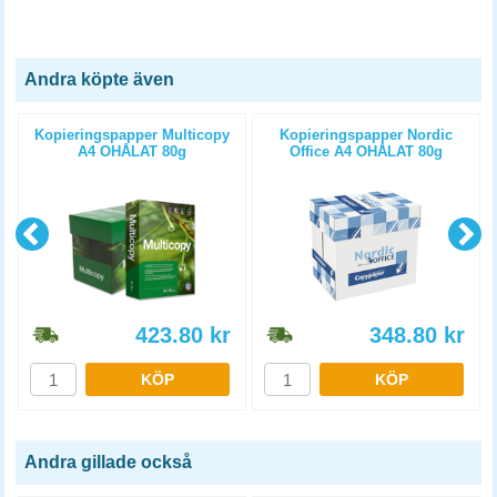
Andra köpte även
Kopieringspapper Multicopy
Kopieringspapper Nordic
A4 OHÅLAT 80g
Office A4 OHÅLAT 80g
5x500st/kartong
5x500st/kartong
423.80
kr
348.80
kr
KÖP
KÖP
Andra gillade också