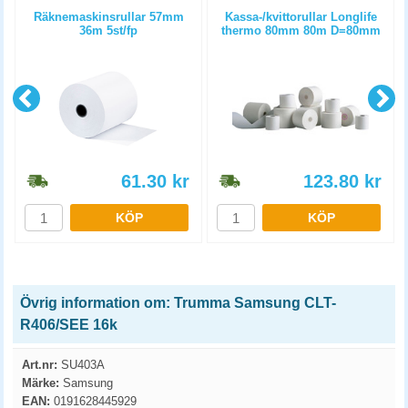
Räknemaskinsrullar 57mm
Kassa-/kvittorullar Longlife
36m 5st/fp
thermo 80mm 80m D=80mm
3st/fp
61.30
kr
123.80
kr
KÖP
KÖP
Övrig information om: Trumma Samsung CLT-
R406/SEE 16k
Art.nr:
SU403A
Märke:
Samsung
EAN:
0191628445929