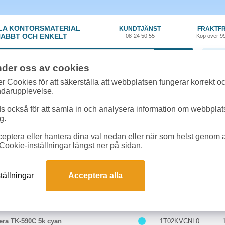
LA KONTORSMATERIAL
KUNDTJÄNST
FRAKTFR
ABBT OCH ENKELT
08-24 50 55
Köp över 9
0 var
nder oss av cookies
r Cookies för att säkerställa att webbplatsen fungerar korrekt o
 & toner
»
Kyocera Mita FS-C 2036
ndarupplevelse.
k/Toner till Kyocera Mita FS-C 2036 onl
 också för att samla in och analysera information om webbpla
hör som passar till Kyocera Mita FS-C 2036
g.
eptera eller hantera dina val nedan eller när som helst genom at
ter till Kyocera Mita FS-C 2036
Cookie-inställningar längst ner på sidan.
Färg
Art.nr
tällningar
Acceptera alla
ra TK-590K 7k svart
1T02KV0NL0
era TK-590C 5k cyan
1T02KVCNL0