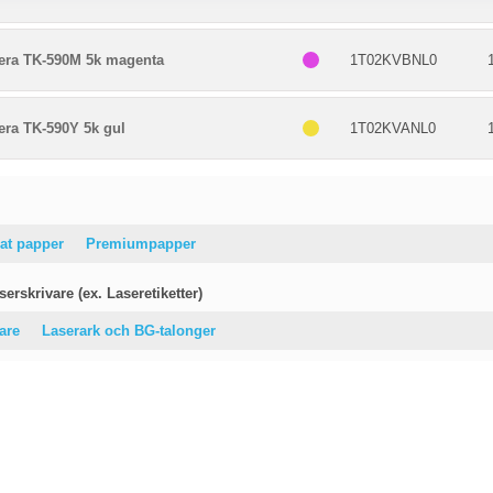
era TK-590M 5k magenta
1T02KVBNL0
era TK-590Y 5k gul
1T02KVANL0
at papper
Premiumpapper
erskrivare (ex. Laseretiketter)
vare
Laserark och BG-talonger