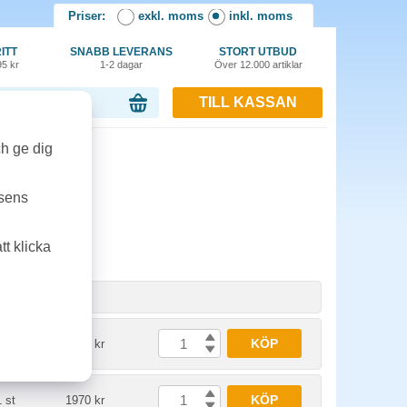
Priser:
exkl. moms
inkl. moms
ITT
SNABB LEVERANS
STORT UTBUD
95 kr
1-2 dagar
Över 12.000 artiklar
TILL KASSAN
or, 0.00 kr
ch ge dig
ine
tsens
t klicka
Enhet
Pris
KÖP
1 st
1750 kr
KÖP
1 st
1970 kr