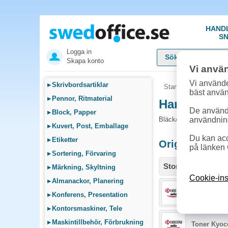
HAND
SN
Logga in
Skapa konto
Vi anvä
Vi använde
▸
Skrivbordsartiklar
Startsida
»
Sök bläck
bäst anvä
▸
Pennor, Ritmaterial
Handla Bläc
De används
▸
Block, Papper
Bläck/Toner och tillbe
användnin
▸
Kuvert, Post, Emballage
Du kan acc
▸
Etiketter
Originalproduk
på länken 
▸
Sortering, Förvaring
Storlek / info
▸
Märkning, Skyltning
Cookie-ins
▸
Almanackor, Planering
Toner Kyoce
▸
Konferens, Presentation
▸
Kontorsmaskiner, Tele
▸
Maskintillbehör, Förbrukning
Toner Kyoc