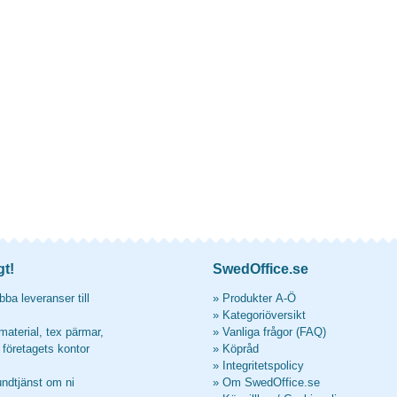
gt!
SwedOffice.se
ba leveranser till
»
Produkter A-Ö
»
Kategoriöversikt
material, tex pärmar,
»
Vanliga frågor (FAQ)
l företagets kontor
»
Köpråd
»
Integritetspolicy
undtjänst om ni
»
Om SwedOffice.se