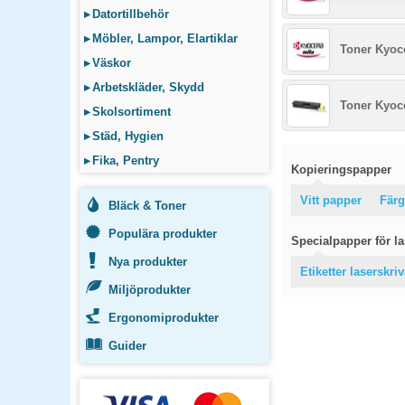
▸
Datortillbehör
▸
Möbler, Lampor, Elartiklar
Toner Kyoc
▸
Väskor
▸
Arbetskläder, Skydd
Toner Kyoc
▸
Skolsortiment
▸
Städ, Hygien
▸
Fika, Pentry
Kopieringspapper
Vitt papper
Färg
Bläck & Toner
Populära produkter
Specialpapper för las
Nya produkter
Etiketter laserskri
Miljöprodukter
Ergonomiprodukter
Guider