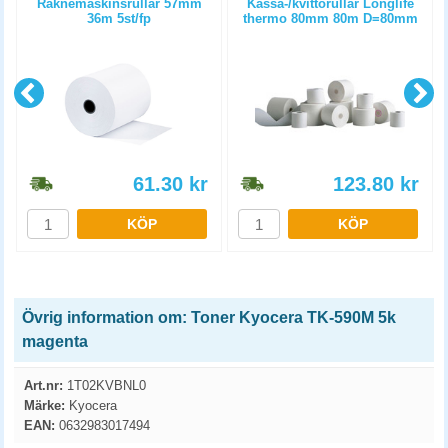
Räknemaskinsrullar 57mm
Kassa-/kvittorullar Longlife
36m 5st/fp
thermo 80mm 80m D=80mm
3st/fp
61.30
kr
123.80
kr
KÖP
KÖP
Övrig information om: Toner Kyocera TK-590M 5k
magenta
Art.nr:
1T02KVBNL0
Märke:
Kyocera
EAN:
0632983017494