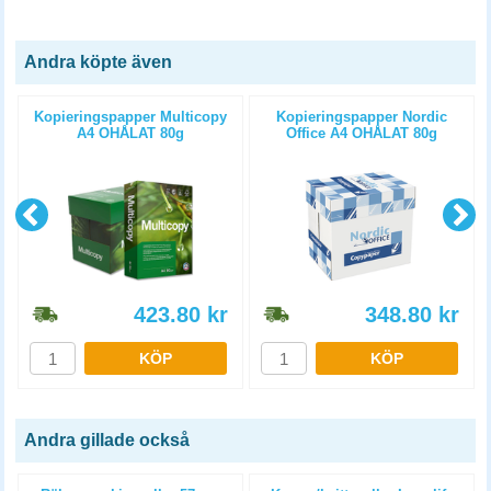
Andra köpte även
Kopieringspapper Multicopy
Kopieringspapper Nordic
A4 OHÅLAT 80g
Office A4 OHÅLAT 80g
5x500st/kartong
5x500st/kartong
423.80
kr
348.80
kr
KÖP
KÖP
Andra gillade också