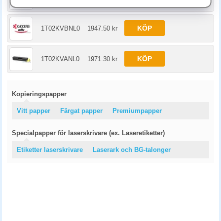
KÖP
1T02KVBNL0
1947.50 kr
KÖP
1T02KVANL0
1971.30 kr
Kopieringspapper
Vitt papper
Färgat papper
Premiumpapper
Specialpapper för laserskrivare (ex. Laseretiketter)
Etiketter laserskrivare
Laserark och BG-talonger