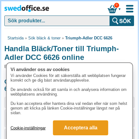
0
▼
Startsida
»
Sök bläck & toner
»
Triumph-Adler DCC 6626
Handla Bläck/Toner till Triumph-
Adler DCC 6626 online
Bläck/Toner och tillbehör som passar till Triumph-Adler DCC 6626
Vi använder oss av cookies
Vi använder Cookies för att säkerställa att webbplatsen fungerar
korrekt och ge dig bäst användarupplevelse.
Originalprodukter till Triumph-Adler DCC
6626
De används också för att samla in och analysera information om
webbplatsens användning.
Storlek / info
Art.nr
Du kan acceptera eller hantera dina val nedan eller när som helst
genom att klicka på länken Cookie-inställningar längst ner på
sidan.
KÖP
1T02KV0NL0
1750 kr
Acceptera alla
Cookie-inställningar
KÖP
1T02KVCNL0
1970 kr