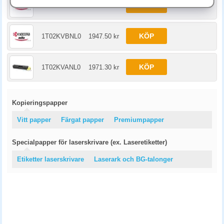
KÖP
1T02KVCNL0
1970 kr
KÖP
1T02KVBNL0
1947.50 kr
KÖP
1T02KVANL0
1971.30 kr
Kopieringspapper
Vitt papper
Färgat papper
Premiumpapper
Specialpapper för laserskrivare (ex. Laseretiketter)
Etiketter laserskrivare
Laserark och BG-talonger