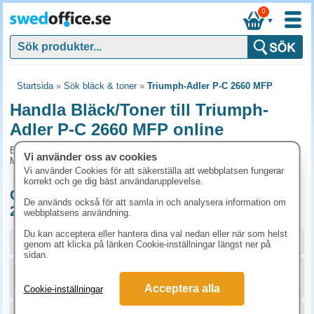
0
▼
Startsida
»
Sök bläck & toner
»
Triumph-Adler P-C 2660 MFP
Handla Bläck/Toner till Triumph-
Adler P-C 2660 MFP online
Bläck/Toner och tillbehör som passar till Triumph-Adler P-C 2660
Vi använder oss av cookies
MFP
Vi använder Cookies för att säkerställa att webbplatsen fungerar
korrekt och ge dig bäst användarupplevelse.
Originalprodukter till Triumph-Adler P-C
De används också för att samla in och analysera information om
2660 MFP
webbplatsens användning.
Du kan acceptera eller hantera dina val nedan eller när som helst
Storlek / info
Art.nr
genom att klicka på länken Cookie-inställningar längst ner på
sidan.
KÖP
1T02KV0NL0
1750 kr
Acceptera alla
Cookie-inställningar