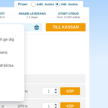
Priser:
exkl. moms
inkl. moms
ITT
SNABB LEVERANS
STORT UTBUD
95 kr
1-2 dagar
Över 12.000 artiklar
TILL KASSAN
or, 0.00 kr
ch ge dig
nline
tsens
t klicka
Enhet
Pris
KÖP
1 st
1750 kr
KÖP
1 st
1970 kr