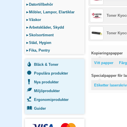
▸
Datortillbehör
▸
Möbler, Lampor, Elartiklar
Toner Kyoc
▸
Väskor
▸
Arbetskläder, Skydd
Toner Kyoc
▸
Skolsortiment
▸
Städ, Hygien
▸
Fika, Pentry
Kopieringspapper
Vitt papper
Färg
Bläck & Toner
Populära produkter
Specialpapper för las
Nya produkter
Etiketter laserskri
Miljöprodukter
Ergonomiprodukter
Guider