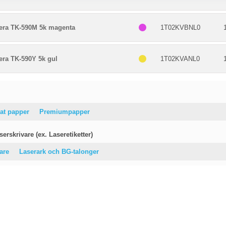
era TK-590M 5k magenta
1T02KVBNL0
era TK-590Y 5k gul
1T02KVANL0
at papper
Premiumpapper
erskrivare (ex. Laseretiketter)
vare
Laserark och BG-talonger