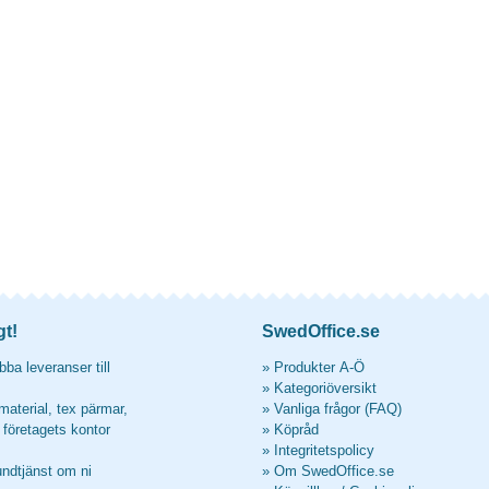
gt!
SwedOffice.se
ba leveranser till
»
Produkter A-Ö
»
Kategoriöversikt
material, tex pärmar,
»
Vanliga frågor (FAQ)
l företagets kontor
»
Köpråd
»
Integritetspolicy
undtjänst om ni
»
Om SwedOffice.se