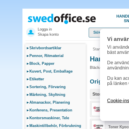
HAND
SN
Logga in
Skapa konto
Vi anvä
Vi använde
▸
Skrivbordsartiklar
Startsida
»
Sök bläck
bäst anvä
▸
Pennor, Ritmaterial
Handla Bläc
De används
▸
Block, Papper
Bläck/Toner och tillbeh
användnin
▸
Kuvert, Post, Emballage
Du kan acc
▸
Etiketter
Originalproduk
på länken 
▸
Sortering, Förvaring
Storlek / info
▸
Märkning, Skyltning
Cookie-ins
▸
Almanackor, Planering
Toner Kyoce
▸
Konferens, Presentation
▸
Kontorsmaskiner, Tele
▸
Maskintillbehör, Förbrukning
Toner Kyoc