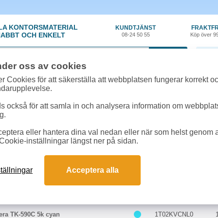
LA KONTORSMATERIAL
KUNDTJÄNST
FRAKTFR
ABBT OCH ENKELT
08-24 50 55
Köp över 9
0 var
nder oss av cookies
r Cookies för att säkerställa att webbplatsen fungerar korrekt o
 & toner
»
Triumph-Adler P-C 2665 I
ndarupplevelse.
k/Toner till Triumph-Adler P-C 2665 I o
 också för att samla in och analysera information om webbpla
ör som passar till Triumph-Adler P-C 2665 I
g.
eptera eller hantera dina val nedan eller när som helst genom at
ter till Triumph-Adler P-C 2665 I
Cookie-inställningar längst ner på sidan.
Färg
Art.nr
tällningar
Acceptera alla
ra TK-590K 7k svart
1T02KV0NL0
era TK-590C 5k cyan
1T02KVCNL0