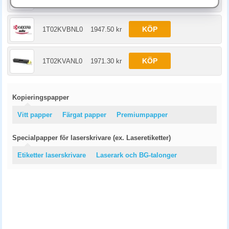
KÖP
1T02KVBNL0
1947.50 kr
KÖP
1T02KVANL0
1971.30 kr
Kopieringspapper
Vitt papper
Färgat papper
Premiumpapper
Specialpapper för laserskrivare (ex. Laseretiketter)
Etiketter laserskrivare
Laserark och BG-talonger