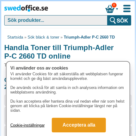
0
▼
Startsida
»
Sök bläck & toner
»
Triumph-Adler P-C 2660 TD
Handla Toner till Triumph-Adler
P-C 2660 TD online
Toner och tillbehör som passar till Triumph-Adler P-C 2660 TD
Vi använder oss av cookies
Vi använder Cookies för att säkerställa att webbplatsen fungerar
korrekt och ge dig bäst användarupplevelse.
Originalprodukter till Triumph-Adler P-C
2660 TD
De används också för att samla in och analysera information om
webbplatsens användning.
Storlek / info
Art.nr
Du kan acceptera eller hantera dina val nedan eller när som helst
genom att klicka på länken Cookie-inställningar längst ner på
sidan.
KÖP
1T02KV0NL0
1750 kr
Acceptera alla
Cookie-inställningar
KÖP
1T02KVCNL0
1970 kr