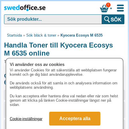
0
▼
Startsida
»
Sök bläck & toner
»
Kyocera Ecosys M 6535
Handla Toner till Kyocera Ecosys
M 6535 online
Toner och tillbehör som passar till Kyocera Ecosys M 6535
Vi använder oss av cookies
Vi använder Cookies för att säkerställa att webbplatsen fungerar
korrekt och ge dig bäst användarupplevelse.
Originalprodukter till Kyocera Ecosys M
6535
De används också för att samla in och analysera information om
webbplatsens användning.
Storlek / info
Art.nr
Du kan acceptera eller hantera dina val nedan eller när som helst
genom att klicka på länken Cookie-inställningar längst ner på
sidan.
KÖP
1T02NSCNL0
2915 kr
Acceptera alla
Cookie-inställningar
KÖP
1T02NS0NL0
2370 kr