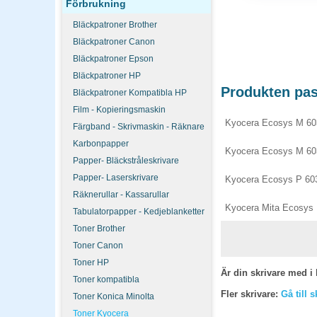
Förbrukning
Bläckpatroner Brother
Bläckpatroner Canon
Bläckpatroner Epson
Bläckpatroner HP
Produkten pass
Bläckpatroner Kompatibla HP
Film - Kopieringsmaskin
Kyocera Ecosys M 60
Färgband - Skrivmaskin - Räknare
Karbonpapper
Kyocera Ecosys M 60
Papper- Bläckstråleskrivare
Papper- Laserskrivare
Kyocera Ecosys P 6
Räknerullar - Kassarullar
Kyocera Mita Ecosys
Tabulatorpapper - Kedjeblanketter
Toner Brother
Toner Canon
Toner HP
Är din skrivare med i 
Toner kompatibla
Fler skrivare:
Gå till 
Toner Konica Minolta
Toner Kyocera