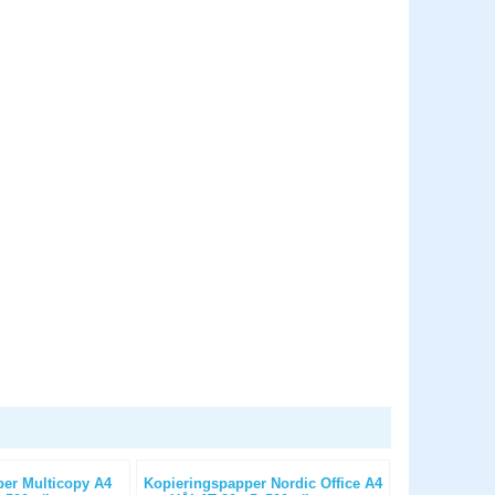
er Multicopy A4
Kopieringspapper Nordic Office A4
Kopierings