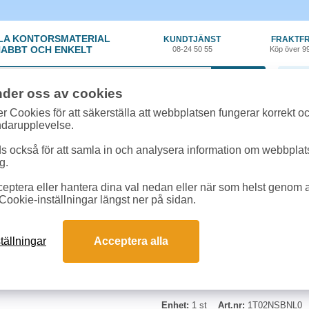
LA KONTORSMATERIAL
KUNDTJÄNST
FRAKTFR
ABBT OCH ENKELT
08-24 50 55
Köp över 9
0 var
nder oss av cookies
ehör, Förbrukning
»
Toner Kyocera
»
Toner Kyocera TK-5150M 10k magenta
r Cookies för att säkerställa att webbplatsen fungerar korrekt o
ndarupplevelse.
Toner Kyocera TK-51
 också för att samla in och analysera information om webbpla
g.
Kapacitet: Ca. 10.000 sidor. Pas
eptera eller hantera dina val nedan eller när som helst genom at
M6530cidn, ECOSYS P6035cdn
Cookie-inställningar längst ner på sidan.
tällningar
Acceptera alla
Enhet:
1 st
Art.nr:
1T02NSBNL0