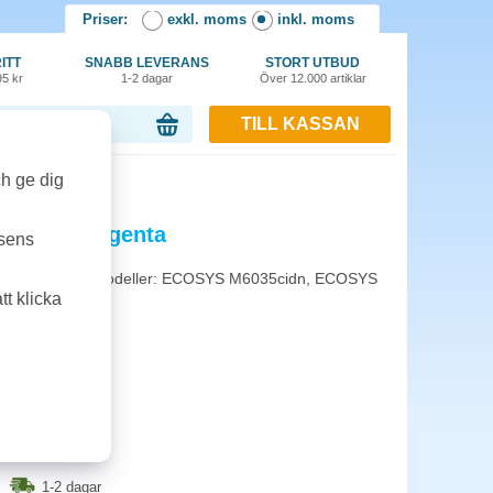
Priser:
exkl. moms
inkl. moms
ITT
SNABB LEVERANS
STORT UTBUD
95 kr
1-2 dagar
Över 12.000 artiklar
TILL KASSAN
or, 0.00 kr
ch ge dig
50M 10k magenta
tsens
sar till följande modeller: ECOSYS M6035cidn, ECOSYS
t klicka
1-2 dagar