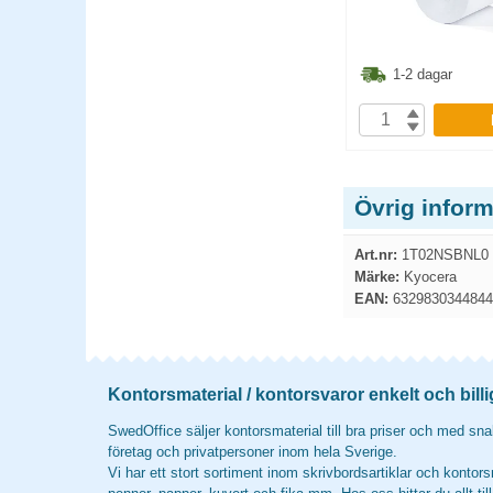
3.80
kr
748.80
kr
1-2 dagar
1-2 dagar
P
KÖP
Övrig infor
Art.nr:
1T02NSBNL0
Märke:
Kyocera
EAN:
6329830344844
Kontorsmaterial / kontorsvaror enkelt och billi
SwedOffice säljer kontorsmaterial till bra priser och med snab
företag och privatpersoner inom hela Sverige.
Vi har ett stort sortiment inom skrivbordsartiklar och kontors