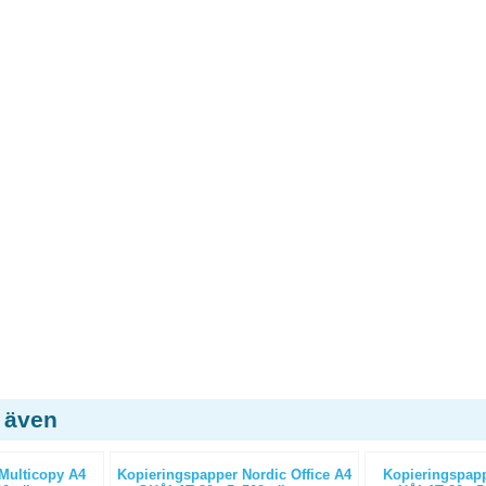
 även
Multicopy A4
Kopieringspapper Nordic Office A4
Kopieringspapp