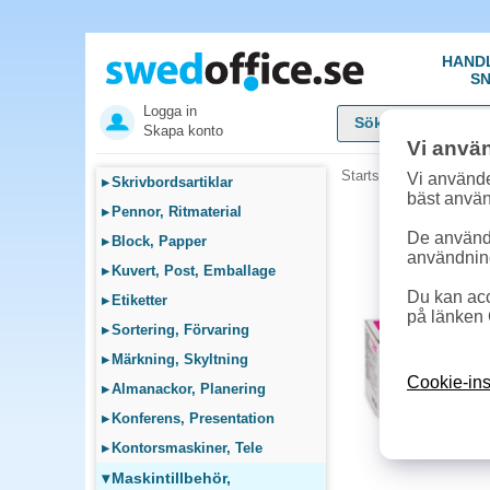
HAND
SN
Logga in
Skapa konto
Vi anvä
Startsida
»
Maskintillb
Vi använde
▸
Skrivbordsartiklar
bäst anvä
▸
Pennor, Ritmaterial
De används
▸
Block, Papper
användnin
▸
Kuvert, Post, Emballage
Du kan acc
▸
Etiketter
på länken 
▸
Sortering, Förvaring
▸
Märkning, Skyltning
Cookie-ins
▸
Almanackor, Planering
▸
Konferens, Presentation
▸
Kontorsmaskiner, Tele
▾
Maskintillbehör,