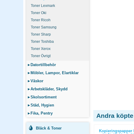
Toner Lexmark
Toner Oki
Toner Ricoh
Toner Samsung
Toner Sharp
Toner Toshiba
Toner Xerox
Toner Övrigt
▸
Datortillbehör
▸
Möbler, Lampor, Elartiklar
▸
Väskor
▸
Arbetskläder, Skydd
▸
Skolsortiment
▸
Städ, Hygien
▸
Fika, Pentry
Andra köpte
Bläck & Toner
ticopy A3
Kopieringspapper Nordic Office
Kopieringspapper 