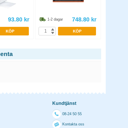
93.80
kr
748.80
kr
1-2 dagar
1-2 dag
KÖP
KÖP
genta
Kundtjänst
08-24 50 55
Kontakta oss