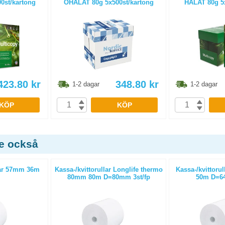
0st/kartong
OHÅLAT 80g 5x500st/kartong
HÅLAT 80g 5x
423.80
kr
348.80
kr
1-2 dagar
1-2 dagar
KÖP
KÖP
de också
ar 57mm 36m
Kassa-/kvittorullar Longlife thermo
Kassa-/kvittoru
80mm 80m D=80mm 3st/fp
50m D=64