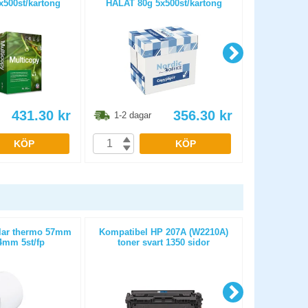
500st/kartong
HÅLAT 80g 5x500st/kartong
OHÅLAT 
431.30
kr
356.30
kr
1-2 dagar
1-2 dag
KÖP
KÖP
llar thermo 57mm
Kompatibel HP 207A (W2210A)
Kassa-/kvit
mm 5st/fp
toner svart 1350 sidor
25m D