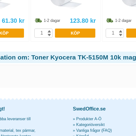
61.30
kr
123.80
kr
1-2 dagar
1-2 dagar
KÖP
KÖP
mation om: Toner Kyocera TK-5150M 10k ma
gt!
SwedOffice.se
ba leveranser till
»
Produkter A-Ö
»
Kategoriöversikt
material, tex pärmar,
»
Vanliga frågor (FAQ)