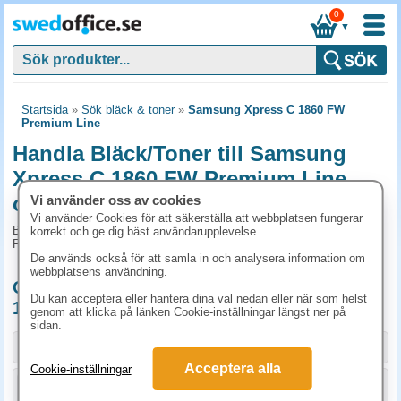
0
▼
Startsida
»
Sök bläck & toner
»
Samsung Xpress C 1860 FW
Premium Line
Handla Bläck/Toner till Samsung
Xpress C 1860 FW Premium Line
online
Vi använder oss av cookies
Vi använder Cookies för att säkerställa att webbplatsen fungerar
Bläck/Toner och tillbehör som passar till Samsung Xpress C 1860
korrekt och ge dig bäst användarupplevelse.
FW Premium Line
De används också för att samla in och analysera information om
webbplatsens användning.
Originalprodukter till Samsung Xpress C
Du kan acceptera eller hantera dina val nedan eller när som helst
1860 FW Premium Line
genom att klicka på länken Cookie-inställningar längst ner på
sidan.
Storlek / info
Art.nr
Acceptera alla
Cookie-inställningar
KÖP
SU158A
1187.50 kr