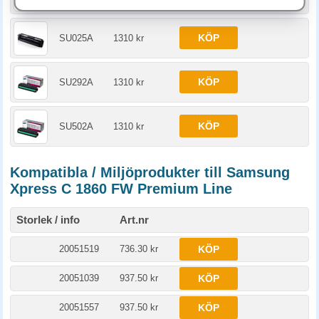
KÖP
SU025A
1310 kr
KÖP
SU292A
1310 kr
KÖP
SU502A
1310 kr
Kompatibla / Miljöprodukter till Samsung
Xpress C 1860 FW Premium Line
Storlek / info
Art.nr
20051519
736.30 kr
KÖP
20051039
937.50 kr
KÖP
20051557
937.50 kr
KÖP