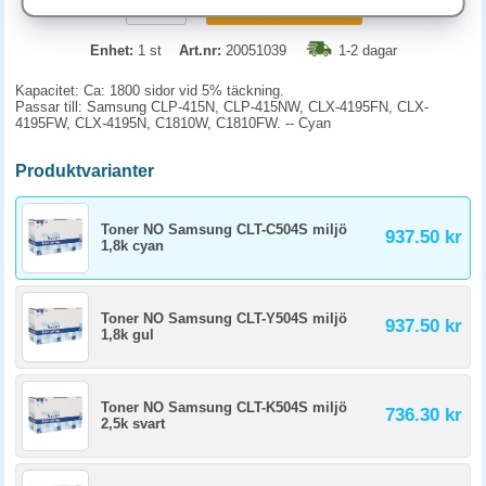
KÖP
Enhet:
1 st
Art.nr:
20051039
1-2 dagar
Kapacitet: Ca: 1800 sidor vid 5% täckning.
Passar till: Samsung CLP-415N, CLP-415NW, CLX-4195FN, CLX-
4195FW, CLX-4195N, C1810W, C1810FW. -- Cyan
Produktvarianter
Toner NO Samsung CLT-C504S miljö
937.50 kr
1,8k cyan
Toner NO Samsung CLT-Y504S miljö
937.50 kr
1,8k gul
Toner NO Samsung CLT-K504S miljö
736.30 kr
2,5k svart