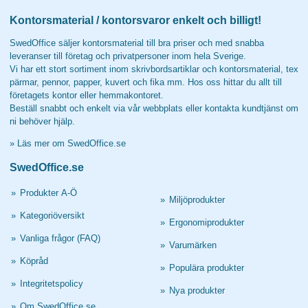
Kontorsmaterial / kontorsvaror enkelt och billigt!
SwedOffice säljer kontorsmaterial till bra priser och med snabba
leveranser till företag och privatpersoner inom hela Sverige.
Vi har ett stort sortiment inom skrivbordsartiklar och kontorsmaterial, tex
pärmar, pennor, papper, kuvert och fika mm. Hos oss hittar du allt till
företagets kontor eller hemmakontoret.
Beställ snabbt och enkelt via vår webbplats eller kontakta kundtjänst om
ni behöver hjälp.
»
Läs mer om SwedOffice.se
SwedOffice.se
»
Produkter A-Ö
»
Miljöprodukter
»
Kategoriöversikt
»
Ergonomiprodukter
»
Vanliga frågor (FAQ)
»
Varumärken
»
Köpråd
»
Populära produkter
»
Integritetspolicy
»
Nya produkter
»
Om SwedOffice.se