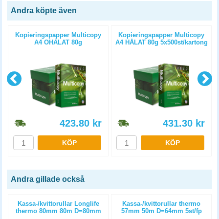
Andra köpte även
Kopieringspapper Multicopy
Kopieringspapper Multicopy
A4 OHÅLAT 80g
A4 HÅLAT 80g 5x500st/kartong
5x500st/kartong
423.80
kr
431.30
kr
KÖP
KÖP
Andra gillade också
m
Kassa-/kvittorullar Longlife
Kassa-/kvittorullar thermo
thermo 80mm 80m D=80mm
57mm 50m D=64mm 5st/fp
3st/fp