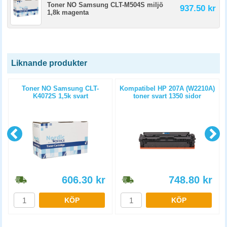
Toner NO Samsung CLT-M504S miljö
937.50 kr
1,8k magenta
Liknande produkter
Toner NO Samsung CLT-
Kompatibel HP 207A (W2210A)
K4072S 1,5k svart
toner svart 1350 sidor
606.30
kr
748.80
kr
KÖP
KÖP