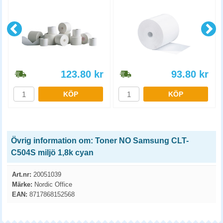
123.80
kr
93.80
kr
KÖP
KÖP
Övrig information om: Toner NO Samsung CLT-
C504S miljö 1,8k cyan
Art.nr:
20051039
Märke:
Nordic Office
EAN:
8717868152568