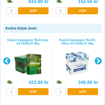
643.80
kr
152.50
kr
KÖP
KÖP
Andra köpte även
Kopieringspapper Multicopy
Kopieringspapper Nordic
A4 OHÅLAT 80g
Office A4 OHÅLAT 80g
5x500st/kartong
5x500st/kartong
423.80
kr
348.80
kr
KÖP
KÖP