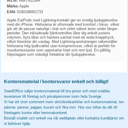
Art.nr:
MMTN2ZMA
Märke:
Apple
EAN:
0190198001733
Apple EarPods med Lightning-kontakt ger en smidig ljudupplevelse
med din iPhone. Hörlurarna är utformade med komfort i fokus, vilket
gör att de passar naturligt i örat och sitter säkert även under längre
perioder. Den inkluderade fjärrkontrollen låter dig enkelt justera
volymen, byta låtar och hantera samtal med ett enda knapptryck,
vilket förenklar din vardag. Med Lightning-anslutningen säkerställer
hörlurarna hög ljudkvalitet utan kompromisser, vilket är perfekt för
musikentusiaster som uppskattar klart och rent ljud. En pålitlig
följeslagare som ständigt förbättrar din ljudupplevelse.
Kontorsmaterial / kontorsvaror enkelt och billigt!
SwedOffice säljer kontorsmaterial till bra priser och med snabba
leveranser till företag och privatpersoner inom hela Sverige.
Vi har ett stort sortiment inom skrivbordsartiklar och kontorsmaterial, tex
pärmar, pennor, papper, kuvert och fika mm. Hos oss hittar du allt till
företagets kontor eller hemmakontoret.
Beställ snabbt och enkelt via vår webbplats eller kontakta kundtjänst om
ni behöver hjälp.