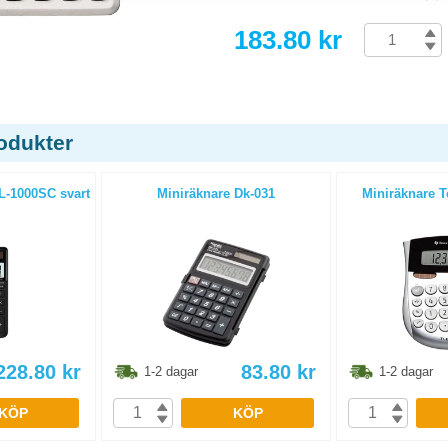
183.80 kr
odukter
L-1000SC svart
Miniräknare Dk-031
Miniräknare T
228.80
kr
83.80
kr
1-2 dagar
1-2 dagar
KÖP
KÖP