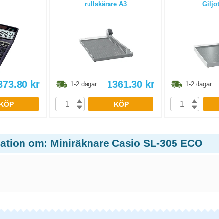
rullskärare A3
Giljo
373.80
kr
1361.30
kr
1-2 dagar
1-2 dagar
KÖP
KÖP
mation om: Miniräknare Casio SL-305 ECO