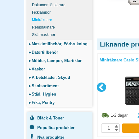
Dokumentförstörare
Ficklampor
Miniräknare
Remsräknare
Skärmaskiner
Liknande pr
▸
Maskintillbehör, Förbrukning
▸
Datortillbehör
I-5018SV
Miniräknare Texas TI-503SV
Miniräknare Casio S
▸
Möbler, Lampor, Elartiklar
▸
Väskor
▸
Arbetskläder, Skydd
▸
Skolsortiment
▸
Städ, Hygien
▸
Fika, Pentry
8.80
kr
124.90
kr
1-2 dagar
1-2 dagar
Bläck & Toner
Populära produkter
P
KÖP
Nya produkter