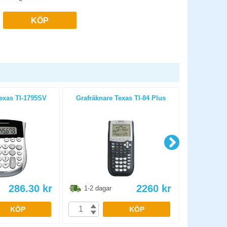
KÖP
exas TI-1795SV
Grafräknare Texas TI-84 Plus
Bordsräkn
286.30
kr
2260
kr
1-2 dagar
1-2 dag
KÖP
KÖP