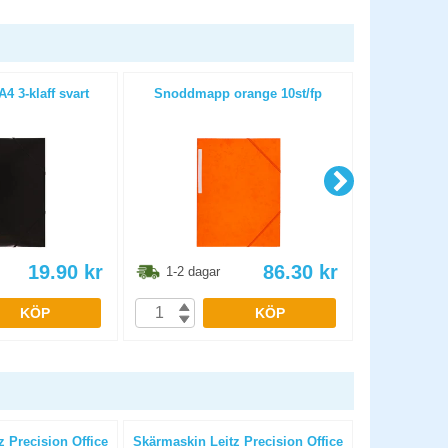
 3-klaff svart
Snoddmapp orange 10st/fp
Snoddmapp D
PP
19.90
kr
86.30
kr
1-2 dagar
1-2 dag
KÖP
KÖP
 Precision Office
Skärmaskin Leitz Precision Office
Skärmaskin L