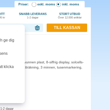
Priser:
exkl. moms
inkl. moms
ITT
SNABB LEVERANS
STORT UTBUD
95 kr
1-2 dagar
Över 12.000 artiklar
TILL KASSAN
or, 0.00 kr
ch ge dig
-305 ECO
tsens
hölje av återvunnen plast, 8-siffrig display, solcells-
t klicka
ör moms-och rabatträkning, 3 minnen, tusenmarkering,
 +/-.
1-2 dagar