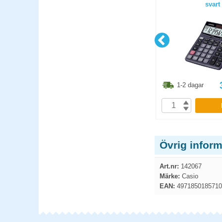
svart
6.30
kr
273.80
kr
1-2 dagar
1-2 dagar
P
KÖP
Övrig infor
Art.nr:
142067
Märke:
Casio
EAN:
4971850185710