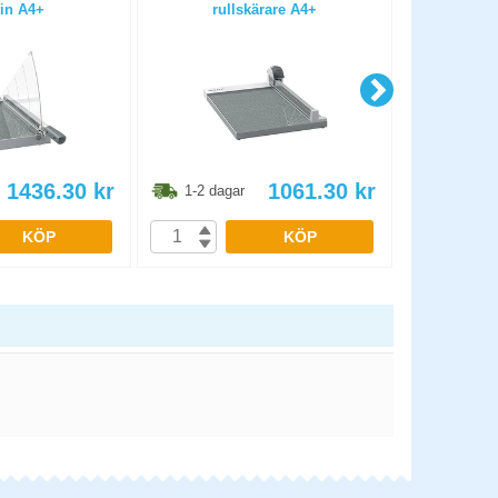
tin A4+
rullskärare A4+
Pro
1436.30
kr
1061.30
kr
1-2 dagar
1-2 dag
KÖP
KÖP