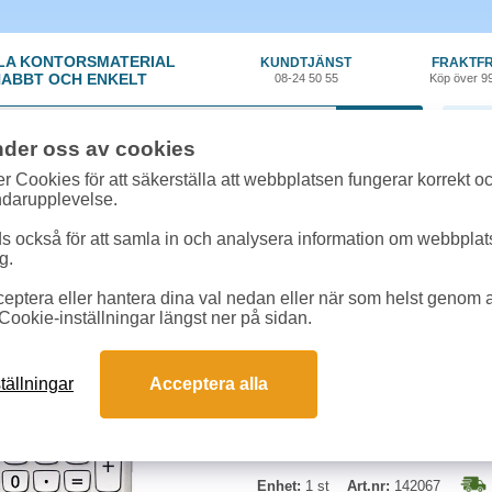
LA KONTORSMATERIAL
KUNDTJÄNST
FRAKTFR
ABBT OCH ENKELT
08-24 50 55
Köp över 9
0 var
nder oss av cookies
iner, Tele
»
Miniräknare
»
Miniräknare Casio SL-305 ECO
r Cookies för att säkerställa att webbplatsen fungerar korrekt o
ndarupplevelse.
Miniräknare Casio SL
 också för att samla in och analysera information om webbpla
g.
Miniräknare Casio SL-305 ECO med 
eptera eller hantera dina val nedan eller när som helst genom at
och batteridrift (CR2016), TAX f
Cookie-inställningar längst ner på sidan.
procent med marginal, teckenbyte
Färg:
Vit
tällningar
Acceptera alla
Mått:
9 x 70 x119 mm
Vikt:
50 Gram
Enhet:
1 st
Art.nr:
142067