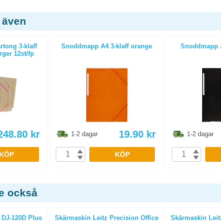
 även
tong 3-klaff
Snoddmapp A4 3-klaff orange
Snoddmapp A4
ger 12st/fp
248.80
kr
19.90
kr
1-2 dagar
1-2 dagar
KÖP
KÖP
de också
 DJ-120D Plus
Skärmaskin Leitz Precision Office
Skärmaskin Leitz