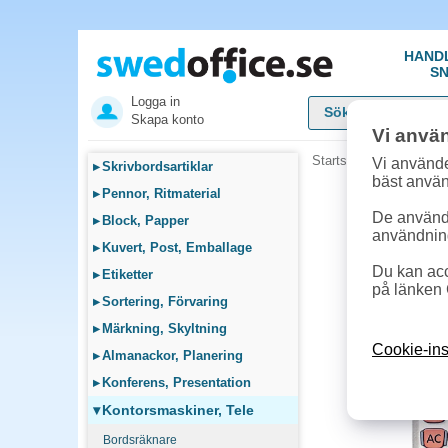
HAND
SN
Logga in
Skapa konto
Vi anvä
Startsida
»
Kontorsmask
Vi använde
▸
Skrivbordsartiklar
bäst anvä
▸
Pennor, Ritmaterial
De används
▸
Block, Papper
användnin
▸
Kuvert, Post, Emballage
Du kan acc
▸
Etiketter
på länken 
▸
Sortering, Förvaring
▸
Märkning, Skyltning
Cookie-ins
▸
Almanackor, Planering
▸
Konferens, Presentation
▾
Kontorsmaskiner, Tele
Bordsräknare