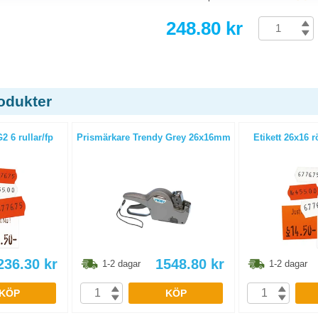
248.80 kr
odukter
2 6 rullar/fp
Prismärkare Trendy Grey 26x16mm
Etikett 26x16 r
236.30
kr
1548.80
kr
1-2 dagar
1-2 dagar
KÖP
KÖP