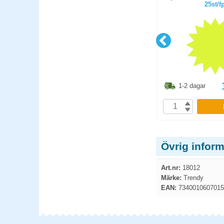
5000st/fp
25st/f
3.80
kr
293.80
kr
1-2 dagar
1-2 dagar
P
KÖP
Övrig inform
Art.nr:
18012
Märke:
Trendy
EAN:
7340010607015