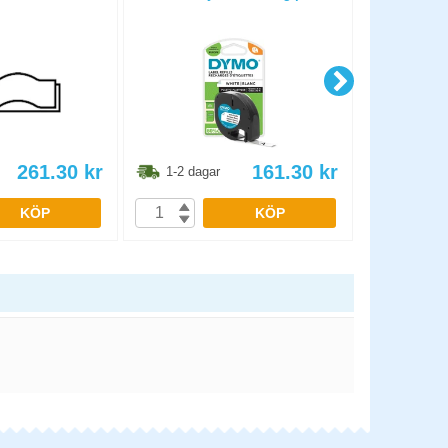
261.30
kr
161.30
kr
1-2 dagar
1-2 dag
KÖP
KÖP