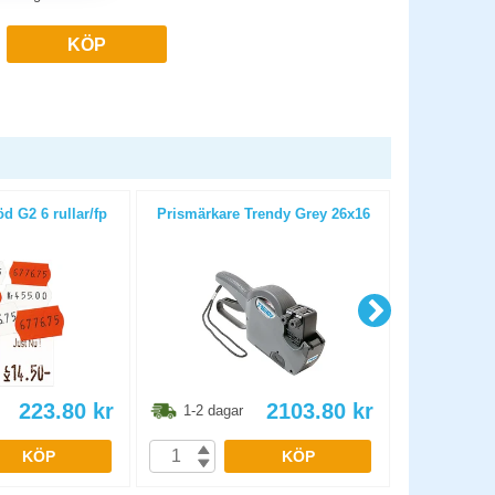
KÖP
öd G2 6 rullar/fp
Prismärkare Trendy Grey 26x16
Prismärkare
223.80
kr
2103.80
kr
1-2 dagar
1-2 dag
KÖP
KÖP