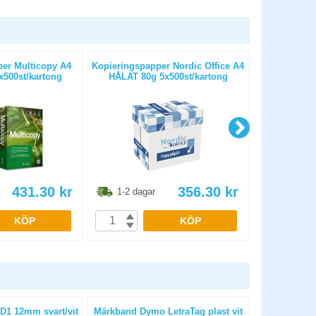
er Multicopy A4
Kopieringspapper Nordic Office A4
Kopierings
500st/kartong
HÅLAT 80g 5x500st/kartong
OHÅLAT 
431.30
kr
356.30
kr
1-2 dagar
1-2 dag
KÖP
KÖP
1 12mm svart/vit
Märkband Dymo LetraTag plast vit
Etiketter h