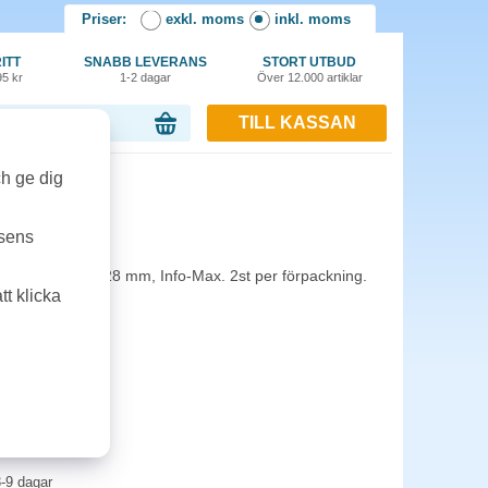
Priser:
exkl. moms
inkl. moms
ITT
SNABB LEVERANS
STORT UTBUD
95 kr
1-2 dagar
Över 12.000 artiklar
TILL KASSAN
or, 0.00 kr
ch ge dig
fp
tsens
y 32x19 mm, 29x28 mm, Info-Max. 2st per förpackning.
t klicka
-9 dagar