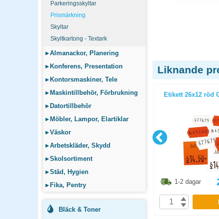
Parkeringsskyltar
Prismärkning
Skyltar
Skyltkartong - Textark
▸
Almanackor, Planering
▸
Konferens, Presentation
Liknande pr
▸
Kontorsmaskiner, Tele
▸
Maskintillbehör, Förbrukning
 i kassan
Färgrulle Meto Handy 5st/fp
Etikett 26x12 röd G
l
▸
Datortillbehör
▸
Möbler, Lampor, Elartiklar
▸
Väskor
▸
Arbetskläder, Skydd
▸
Skolsortiment
▸
Städ, Hygien
3.80
kr
436.30
kr
1-2 dagar
1-2 dagar
▸
Fika, Pentry
P
KÖP
Bläck & Toner