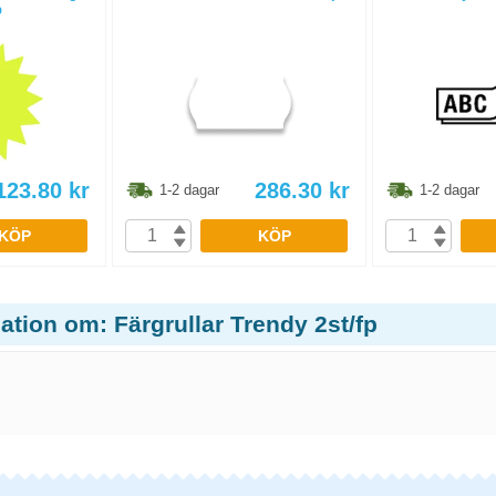
p
123.80
kr
286.30
kr
1-2 dagar
1-2 dagar
KÖP
KÖP
ation om: Färgrullar Trendy 2st/fp