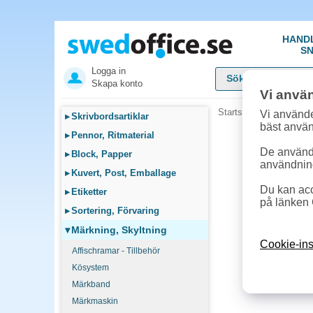
HAND
SN
Logga in
Skapa konto
Vi anvä
Startsida
»
Märkning, S
Vi använde
▸
Skrivbordsartiklar
bäst anvä
▸
Pennor, Ritmaterial
De används
▸
Block, Papper
användnin
▸
Kuvert, Post, Emballage
Du kan acc
▸
Etiketter
på länken 
▸
Sortering, Förvaring
▾
Märkning, Skyltning
Cookie-ins
Affischramar - Tillbehör
Kösystem
Märkband
Märkmaskin