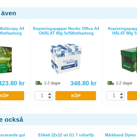
 även
Multicopy A4
Kopieringspapper Nordic Office A4
Kopieringspapp
0st/kartong
OHÅLAT 80g 5x500st/kartong
HÅLAT 80g 5x
423.80
kr
348.80
kr
1-2 dagar
1-2 dagar
KÖP
KÖP
de också
escerande gul
Etikett 22x12 vit G1 7 rullar/fp
Märkband Dymo D