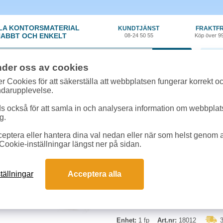
LA KONTORSMATERIAL
KUNDTJÄNST
FRAKTFR
ABBT OCH ENKELT
08-24 50 55
Köp över 9
0 var
nder oss av cookies
kyltning
»
Prismärkning
»
Färgrullar Trendy 2st/fp
r Cookies för att säkerställa att webbplatsen fungerar korrekt o
ndarupplevelse.
Färgrullar Trendy 2st/
 också för att samla in och analysera information om webbpla
g.
Färgrullar till prismärkare Trend
eptera eller hantera dina val nedan eller när som helst genom at
Cookie-inställningar längst ner på sidan.
Begränsad returrätt
tällningar
Acceptera alla
Enhet:
1 fp
Art.nr:
18012
3