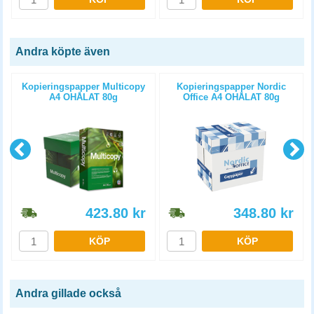
Andra köpte även
Kopieringspapper Multicopy
Kopieringspapper Nordic
A4 OHÅLAT 80g
Office A4 OHÅLAT 80g
5x500st/kartong
5x500st/kartong
423.80
kr
348.80
kr
KÖP
KÖP
Andra gillade också