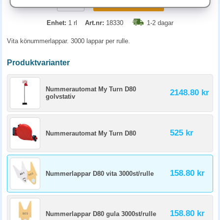
KÖP
Enhet:
1 rl
Art.nr:
18330
1-2 dagar
Vita könummerlappar. 3000 lappar per rulle.
Produktvarianter
Nummerautomat My Turn D80
2148.80 kr
golvstativ
525 kr
Nummerautomat My Turn D80
158.80 kr
Nummerlappar D80 vita 3000st/rulle
158.80 kr
Nummerlappar D80 gula 3000st/rulle