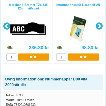
Märkband Brother TZe-335
Informationsställ L-modell A5
12mm vit/svart
336.30
kr
98.80
kr
KÖP
KÖP
Övrig information om: Nummerlappar D80 vita
3000st/rulle
Art.nr:
18330
Märke:
Turn-O-Matic
EAN:
7340010606230