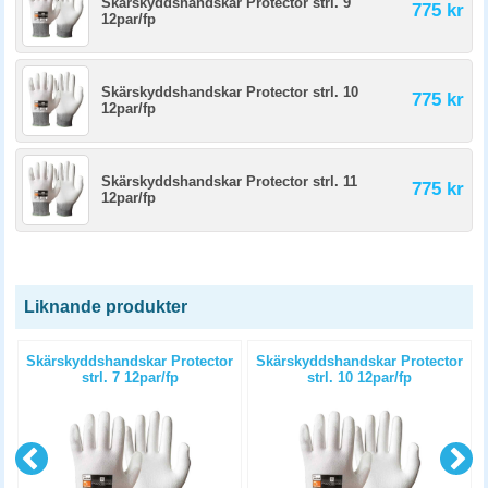
Skärskyddshandskar Protector strl. 9
775 kr
12par/fp
Skärskyddshandskar Protector strl. 10
775 kr
12par/fp
Skärskyddshandskar Protector strl. 11
775 kr
12par/fp
Liknande produkter
r
Skärskyddshandskar Protector
Skärskyddshandskar Protector
strl. 7 12par/fp
strl. 10 12par/fp