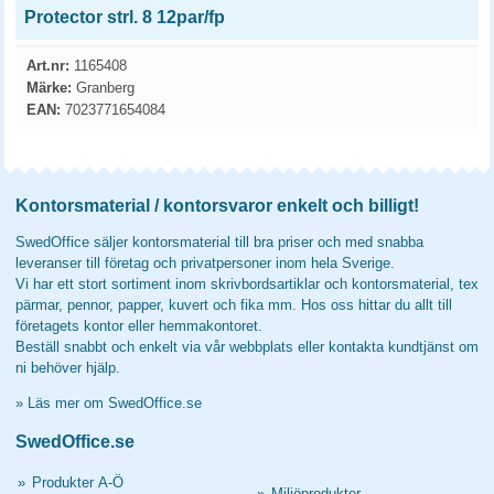
Protector strl. 8 12par/fp
Art.nr:
1165408
Märke:
Granberg
EAN:
7023771654084
Kontorsmaterial / kontorsvaror enkelt och billigt!
SwedOffice säljer kontorsmaterial till bra priser och med snabba
leveranser till företag och privatpersoner inom hela Sverige.
Vi har ett stort sortiment inom skrivbordsartiklar och kontorsmaterial, tex
pärmar, pennor, papper, kuvert och fika mm. Hos oss hittar du allt till
företagets kontor eller hemmakontoret.
Beställ snabbt och enkelt via vår webbplats eller kontakta kundtjänst om
ni behöver hjälp.
»
Läs mer om SwedOffice.se
SwedOffice.se
»
Produkter A-Ö
»
Miljöprodukter