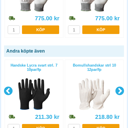
775.00
kr
775.00
kr
KÖP
KÖP
Andra köpte även
l
Handske Lycra svart strl. 7
Bomullshandskar strl 10
10par/fp
12par/fp
211.30
kr
218.80
kr