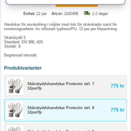
KÖP
Enhet:
12 par
Art.nr:
1165408
1-2 dagar
Handskar för användning i miljöer med risk för skärskador samt för
monteringsarbete. Av sllitstark typhoon/PU. 12 par per förpackning.
Skärskydd 3
Standard: EN 388, 420
Storlek: 8
Begränsad returrätt
Produktvarianter
Skärskyddshandskar Protector strl. 7
775 kr
12par/fp
Skärskyddshandskar Protector strl. 8
775 kr
12par/fp