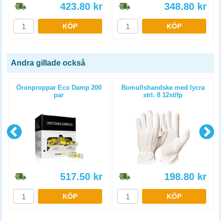
423.80
kr
348.80
kr
KÖP
KÖP
Andra gillade också
r
Öronproppar Eco Damp 200
Bomullshandske med lycra
par
strl. 8 12st/fp
517.50
kr
198.80
kr
KÖP
KÖP