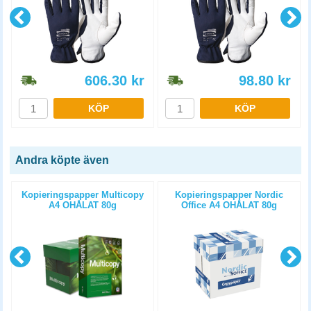
606.30
kr
98.80
kr
KÖP
KÖP
Andra köpte även
Kopieringspapper Multicopy
Kopieringspapper Nordic
A4 OHÅLAT 80g
Office A4 OHÅLAT 80g
5x500st/kartong
5x500st/kartong