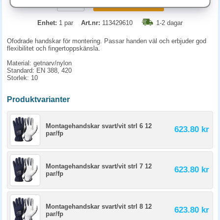
KÖP
Enhet:
1 par
Art.nr:
113429610
1-2 dagar
Ofodrade handskar för montering. Passar handen väl och erbjuder god
flexibilitet och fingertoppskänsla.
Material: getnarv/nylon
Standard: EN 388, 420
Storlek: 10
Produktvarianter
Montagehandskar svart/vit strl 6 12
623.80 kr
par/fp
Montagehandskar svart/vit strl 7 12
623.80 kr
par/fp
Montagehandskar svart/vit strl 8 12
623.80 kr
par/fp