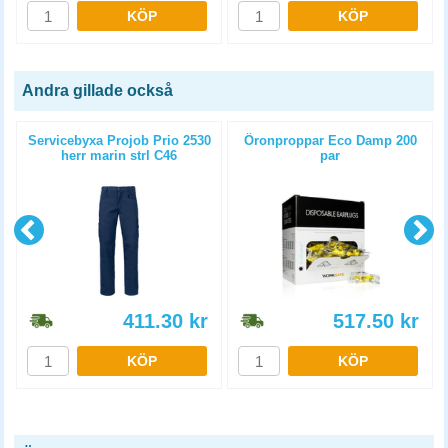
KÖP
KÖP
Andra gillade också
Servicebyxa Projob Prio 2530
Öronproppar Eco Damp 200
herr marin strl C46
par
411.30
kr
517.50
kr
KÖP
KÖP