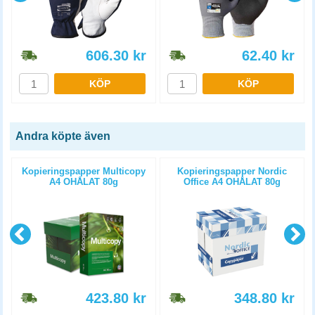
606.30
kr
62.40
kr
KÖP
KÖP
Andra köpte även
Kopieringspapper Multicopy
Kopieringspapper Nordic
A4 OHÅLAT 80g
Office A4 OHÅLAT 80g
5x500st/kartong
5x500st/kartong
423.80
kr
348.80
kr