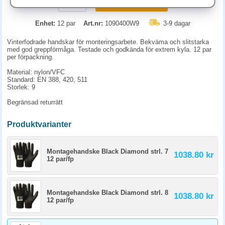
KÖP
Enhet:
12 par
Art.nr:
1090400W9
3-9 dagar
Vinterfodrade handskar för monteringsarbete. Bekväma och slitstarka
med god greppförmåga. Testade och godkända för extrem kyla. 12 par
per förpackning.
Material: nylon/VFC
Standard: EN 388, 420, 511
Storlek: 9
Begränsad returrätt
Produktvarianter
Montagehandske Black Diamond strl. 7
1038.80 kr
12 par/fp
Montagehandske Black Diamond strl. 8
1038.80 kr
12 par/fp