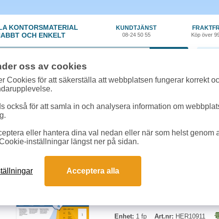
LA KONTORSMATERIAL
KUNDTJÄNST
FRAKTFR
ABBT OCH ENKELT
08-24 50 55
Köp över 9
0 var
nder oss av cookies
llroundetiketter
»
Etikett Herma Special Power 210x297mm 25st/fp
r Cookies för att säkerställa att webbplatsen fungerar korrekt o
ndarupplevelse.
Etikett Herma Specia
 också för att samla in och analysera information om webbpla
g.
Etikett i högkvalitativt papper m
eptera eller hantera dina val nedan eller när som helst genom at
pappersetiketter. Fäster på ytor 
Cookie-inställningar längst ner på sidan.
För utskrift i laser-, bläckstråle- 
per förpackning.
tällningar
Acceptera alla
Mått: 210x297mm
Enhet:
1 fp
Art.nr:
HER10911