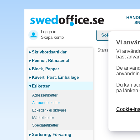
HAND
SN
Logga in
Skapa konto
Vi anvä
Startsida
»
Etiketter
»
A
Vi använde
▸
Skrivbordsartiklar
bäst anvä
▸
Pennor, Ritmaterial
De används
▸
Block, Papper
användnin
▸
Kuvert, Post, Emballage
Du kan acc
▾
Etiketter
på länken 
Adressetiketter
Allroundetiketter
Cookie-ins
Etiketter - ej skrivare
Märketiketter
Specialetiketter
▸
Sortering, Förvaring