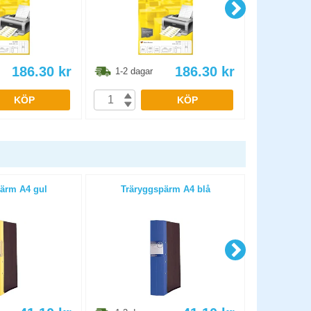
186.30
kr
186.30
kr
1-2 dagar
1-2 dag
KÖP
KÖP
ärm A4 gul
Träryggspärm A4 blå
Trärygg