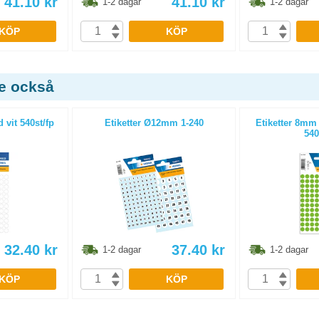
41.10
kr
41.10
kr
1-2 dagar
1-2 dagar
KÖP
KÖP
de också
 vit 540st/fp
Etiketter Ø12mm 1-240
Etiketter 8mm
540
32.40
kr
37.40
kr
1-2 dagar
1-2 dagar
KÖP
KÖP