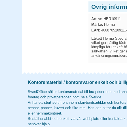
Övrig infor
Art.nr:
HER10911
Märke:
Herma
EAN:
4008705109116
Etikett Herma Special
vilket ger pålitlig f
lämpliga för utskrift 
saltvatten, vilket ger
användningsområden
Kontorsmaterial / kontorsvaror enkelt och billi
SwedOffice säljer kontorsmaterial till bra priser och med snab
företag och privatpersoner inom hela Sverige.
Vi har ett stort sortiment inom skrivbordsartiklar och kontors
pennor, papper, kuvert och fika mm. Hos oss hittar du allt til
eller hemmakontoret.
Beställ snabbt och enkelt via vår webbplats eller kontakta k
behöver hjälp.