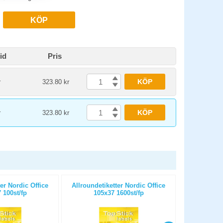
KÖP
id
Pris
KÖP
r
323.80 kr
KÖP
r
323.80 kr
er Nordic Office
Allroundetiketter Nordic Office
Allroundeti
 100st/fp
105x37 1600st/fp
105