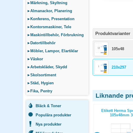
▸
Märkning, Skyltning
▸
Almanackor, Planering
▸
Konferens, Presentation
▸
Kontorsmaskiner, Tele
Produktvarianter
▸
Maskintillbehör, Förbrukning
▸
Datortillbehör
105x48
▸
Möbler, Lampor, Elartiklar
▸
Väskor
▸
Arbetskläder, Skydd
210x297
▸
Skolsortiment
▸
Städ, Hygien
▸
Fika, Pentry
Liknande pr
Bläck & Toner
emium
Allroundetiketter Herma 99,1x33,8
Etikett Herma Sp
st/fp
Populära produkter
1600st/fp
105x48mm 30
Nya produkter