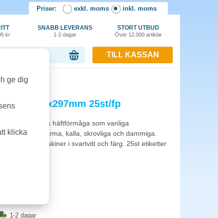
Priser:
exkl. moms
inkl. moms
ITT
SNABB LEVERANS
STORT UTBUD
95 kr
1-2 dagar
Över 12.000 artiklar
TILL KASSAN
or, 0.00 kr
ch ge dig
l Power 210x297mm 25st/fp
tsens
ed dubbelt så stark häftförmåga som vanliga
t klicka
som är fuktiga, varma, kalla, skrovliga och dammiga.
och kopieringsmaskiner i svartvitt och färg. 25st etiketter
1-2 dagar