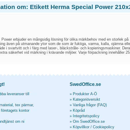
mation om: Etikett Herma Special Power 210
 Power erbjuder en mångsidig lösning för olika märkbehov med en storlek på 2
ästning även på utmanande ytor som de som är fuktiga, varma, kalla, ojämna ell
både i svartvitt och i färg med laser-, bläckstråle- och kopieringsmaskiner. D
 extra säkerhet vid märkning i krävande miljöer. Varje förpackning innehåller 25 a
.
gt!
SwedOffice.se
ba leveranser till
»
Produkter A-Ö
»
Kategoriöversikt
material, tex pärmar,
»
Vanliga frågor (FAQ)
l företagets kontor
»
Köpråd
»
Integritetspolicy
undtjänst om ni
»
Om SwedOffice.se
»
Köpvillkor
/
Cookiepolicy