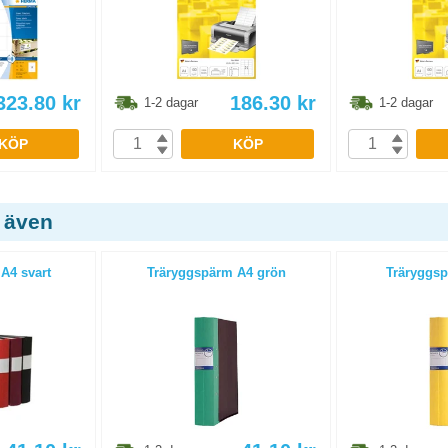
323.80
kr
186.30
kr
1-2 dagar
1-2 dagar
KÖP
KÖP
 även
A4 svart
Träryggspärm A4 grön
Träryggsp