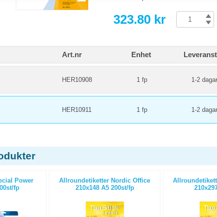
323.80 kr
Art.nr
Enhet
Leveranst
HER10908
1 fp
1-2 daga
HER10911
1 fp
1-2 daga
odukter
ecial Power
Allroundetiketter Nordic Office
Allroundetikett
0st/fp
210x148 A5 200st/fp
210x297