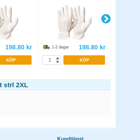
198.80
kr
198.80
kr
1-2 dagar
1-2 dag
KÖP
KÖP
 strl 2XL
Kundtjänst