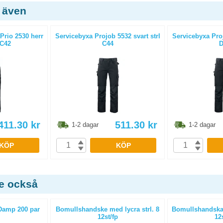
 även
Prio 2530 herr
Servicebyxa Projob 5532 svart strl
Servicebyxa Proj
 C42
C44
D
411.30
kr
511.30
kr
1-2 dagar
1-2 dagar
KÖP
KÖP
de också
Damp 200 par
Bomullshandske med lycra strl. 8
Bomullshandskar 
12st/fp
12