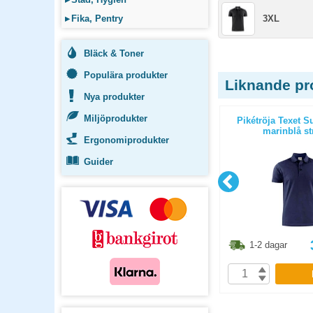
▸
Fika, Pentry
3XL
Bläck & Toner
Populära produkter
Liknande pr
Nya produkter
Miljöprodukter
am marinblå
T-Shirt Texet Heavy RSX dam svart
Pikétröja Texet S
strl L
marinblå st
Ergonomiprodukter
Guider
6.30
kr
112.40
kr
1-2 dagar
1-2 dagar
P
KÖP