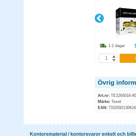
3.80
kr
218.80
kr
1-2 dagar
1-2 dagar
P
KÖP
Övrig inform
Art.nr:
TE2265016-90
Märke:
Texet
EAN:
7332592130616
Kontorsmaterial / kontorsvaror enkelt och billi