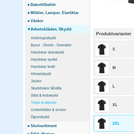
▸
Datortillbehör
▸
Möbler, Lampor, Elartiklar
▸
Väskor
▾
Arbetskläder, Skydd
Produktvarianter
Andningsskydd
Byxor - Shorts - Overaller
S
Handskar skärskydd
Handskar syntet
Handskar textil
M
Hörselskydd
Jackor
L
Skyddsskor tåhätta
Stöd & knäskydd
Tröjor & skjortor
XL
Underkläder & sockor
Ögonskydd
2XL
▸
Skolsortiment
▸
Städ, Hygien