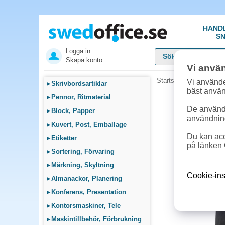
HAND
SN
Logga in
Skapa konto
Vi anvä
Startsida
»
Arbetskläde
Vi använde
▸
Skrivbordsartiklar
bäst anvä
▸
Pennor, Ritmaterial
De används
▸
Block, Papper
användnin
▸
Kuvert, Post, Emballage
Du kan acc
▸
Etiketter
på länken 
▸
Sortering, Förvaring
▸
Märkning, Skyltning
Cookie-ins
▸
Almanackor, Planering
▸
Konferens, Presentation
▸
Kontorsmaskiner, Tele
▸
Maskintillbehör, Förbrukning