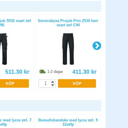
ob 5532 svart strl
Servicebyxa Projob Prio 2530 herr
Servicebyxa 
96
svart strl C44
ma
511.30
kr
411.30
kr
1-2 dagar
1-2 dag
KÖP
KÖP
med lycra strl. 7
Bomullshandske med lycra strl. 9
Montagehan
st/fp
12st/fp