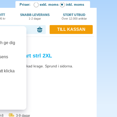
Priser:
exkl. moms
inkl. moms
ITT
SNABB LEVERANS
STORT UTBUD
95 kr
1-2 dagar
Över 12.000 artiklar
TILL KASSAN
or, 0.00 kr
ch ge dig
SX herr svart strl 2XL
tsens
orm och slätstickad krage. Sprund i sidorna.
t klicka
-8
3-9 dagar