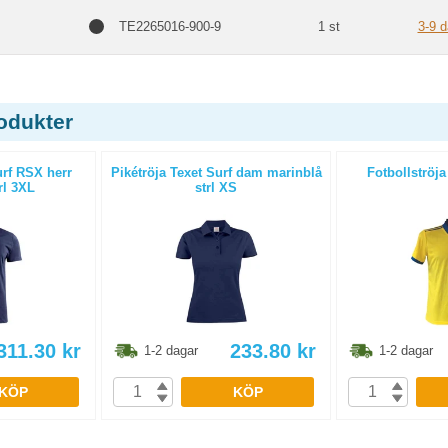
TE2265016-900-9
1 st
3-9 d
odukter
urf RSX herr
Pikétröja Texet Surf dam marinblå
Fotbollströja
rl 3XL
strl XS
311.30
kr
233.80
kr
1-2 dagar
1-2 dagar
KÖP
KÖP