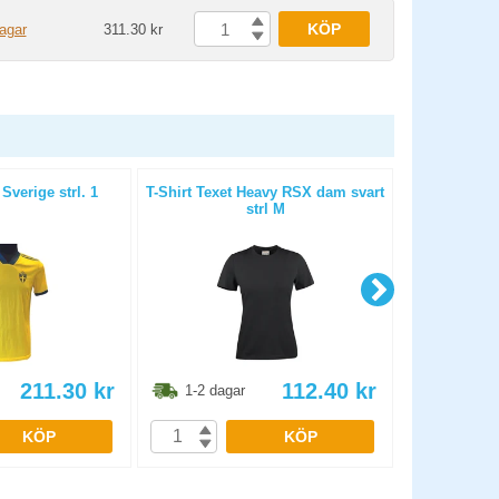
KÖP
agar
311.30 kr
 Sverige strl. 1
T-Shirt Texet Heavy RSX dam svart
T-Shirt Texe
strl M
211.30
kr
112.40
kr
1-2 dagar
1-2 dag
KÖP
KÖP