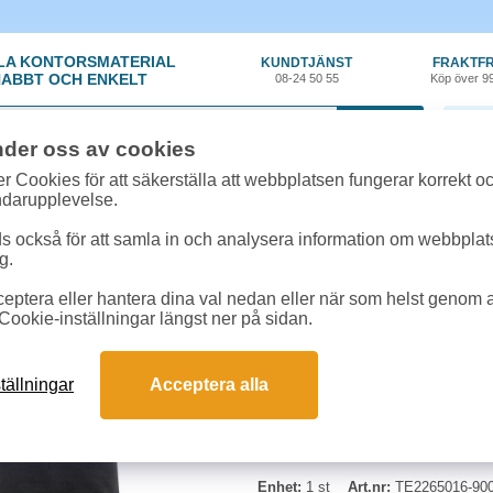
LA KONTORSMATERIAL
KUNDTJÄNST
FRAKTFR
ABBT OCH ENKELT
08-24 50 55
Köp över 9
0 var
nder oss av cookies
r, Skydd
»
Tröjor & skjortor
»
Pikétröja Texet Surf RSX herr svart strl 2XL
r Cookies för att säkerställa att webbplatsen fungerar korrekt o
ndarupplevelse.
Pikétröja Texet Surf R
 också för att samla in och analysera information om webbpla
g.
Svart pikétröja med smalare passf
eptera eller hantera dina val nedan eller när som helst genom at
Cookie-inställningar längst ner på sidan.
Storlek: 2X-Large
tällningar
Acceptera alla
Enhet:
1 st
Art.nr:
TE2265016-900