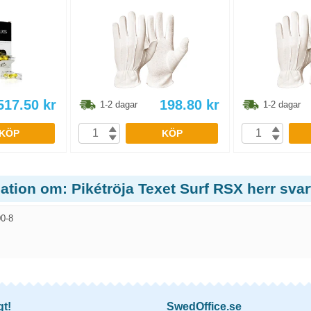
517.50
kr
198.80
kr
1-2 dagar
1-2 dagar
KÖP
KÖP
ation om: Pikétröja Texet Surf RSX herr svart
0-8
gt!
SwedOffice.se