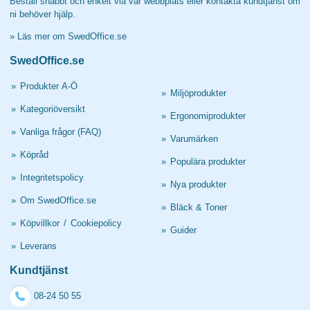
Beställ snabbt och enkelt via vår webbplats eller kontakta kundtjänst om
ni behöver hjälp.
»
Läs mer om SwedOffice.se
SwedOffice.se
»
Produkter A-Ö
»
Miljöprodukter
»
Kategoriöversikt
»
Ergonomiprodukter
»
Vanliga frågor (FAQ)
»
Varumärken
»
Köpråd
»
Populära produkter
»
Integritetspolicy
»
Nya produkter
»
Om SwedOffice.se
»
Bläck & Toner
»
Köpvillkor
/
Cookiepolicy
»
Guider
»
Leverans
Kundtjänst
08-24 50 55