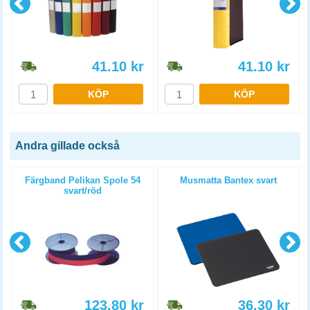
41.10
kr
41.10
kr
KÖP
KÖP
Andra gillade också
Färgband Pelikan Spole 54
Musmatta Bantex svart
svart/röd
123.80
kr
36.30
kr