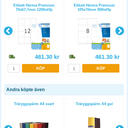
e
Etikett Herma Premium
Etikett Herma Premium
70x67,7mm 1200st/fp
105x70mm 800st/fp
461.30
kr
461.30
kr
KÖP
KÖP
Andra köpte även
4
Träryggspärm A4 svart
Träryggspärm A4 gul