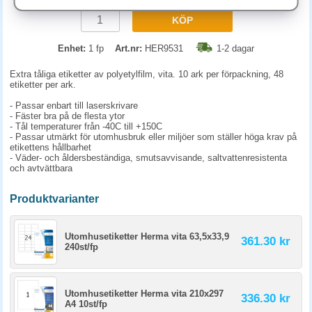
KÖP
Enhet:
1 fp
Art.nr:
HER9531
1-2 dagar
Extra tåliga etiketter av polyetylfilm, vita. 10 ark per förpackning, 48
etiketter per ark.
- Passar enbart till laserskrivare
- Fäster bra på de flesta ytor
- Tål temperaturer från -40C till +150C
- Passar utmärkt för utomhusbruk eller miljöer som ställer höga krav på
etikettens hållbarhet
- Väder- och åldersbeständiga, smutsavvisande, saltvattenresistenta
och avtvättbara
Produktvarianter
Utomhusetiketter Herma vita 63,5x33,9
361.30 kr
240st/fp
Utomhusetiketter Herma vita 210x297
336.30 kr
A4 10st/fp