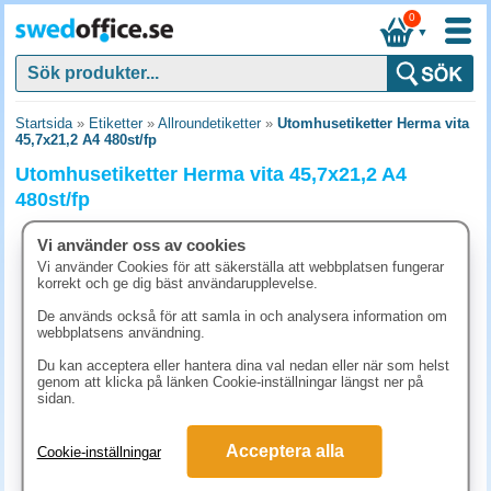
0
▼
Startsida
»
Etiketter
»
Allroundetiketter
»
Utomhusetiketter Herma vita
45,7x21,2 A4 480st/fp
Utomhusetiketter Herma vita 45,7x21,2 A4
480st/fp
Vi använder oss av cookies
Vi använder Cookies för att säkerställa att webbplatsen fungerar
korrekt och ge dig bäst användarupplevelse.
De används också för att samla in och analysera information om
webbplatsens användning.
Du kan acceptera eller hantera dina val nedan eller när som helst
genom att klicka på länken Cookie-inställningar längst ner på
sidan.
Acceptera alla
Cookie-inställningar
348.80 kr
(inkl. moms)