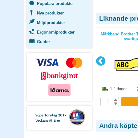
Populära produkter
Nya produkter
Liknande pr
Miljöprodukter
Ergonomiprodukter
 svart/vit
Märkband Brother TZe-231 12mm
Märkband Brother 
svart/vit
svart/g
Guider
1.30
kr
273.80
kr
1-2 dagar
1-2 dagar
P
KÖP
Andra köpte