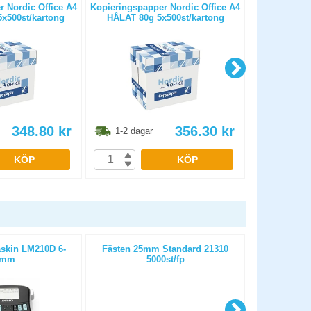
 Nordic Office A4
Kopieringspapper Nordic Office A4
Kopierings
x500st/kartong
HÅLAT 80g 5x500st/kartong
OHÅLAT 
348.80
kr
356.30
kr
1-2 dagar
1-2 dag
KÖP
KÖP
kin LM210D 6-
Fästen 25mm Standard 21310
Fästen 65mm
2mm
5000st/fp