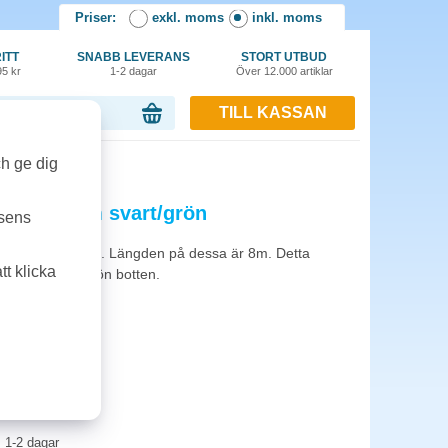
Priser:
exkl. moms
inkl. moms
ITT
SNABB LEVERANS
STORT UTBUD
95 kr
1-2 dagar
Över 12.000 artiklar
TILL KASSAN
or, 0.00 kr
ch ge dig
-741 18mm svart/grön
tsens
18, 24 och 36 mm. Längden på dessa är 8m. Detta
t klicka
art text på grön botten.
1-2 dagar