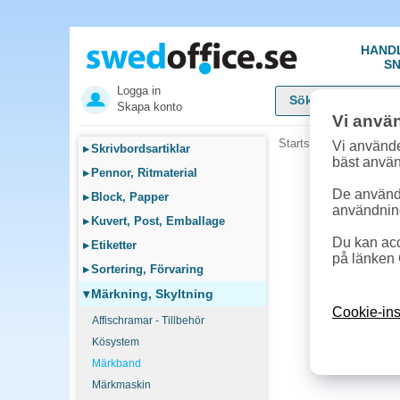
HAND
SN
Logga in
Skapa konto
Vi anvä
Startsida
»
Märkning, S
Vi använde
▸
Skrivbordsartiklar
bäst anvä
▸
Pennor, Ritmaterial
De används
▸
Block, Papper
användnin
▸
Kuvert, Post, Emballage
Du kan acc
▸
Etiketter
på länken 
▸
Sortering, Förvaring
▾
Märkning, Skyltning
Cookie-ins
Affischramar - Tillbehör
Kösystem
Märkband
Märkmaskin