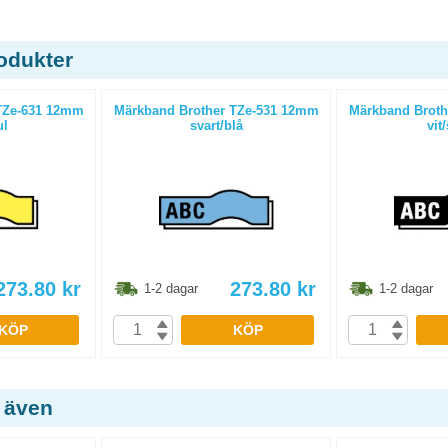
odukter
TZe-631 12mm
Märkband Brother TZe-531 12mm
Märkband Broth
ul
svart/blå
vit
273.80
kr
273.80
kr
1-2 dagar
1-2 dagar
KÖP
KÖP
 även