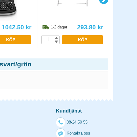
1042.50
kr
293.80
kr
1-2 dagar
1-2 dag
KÖP
KÖP
svart/grön
Kundtjänst
08-24 50 55
Kontakta oss