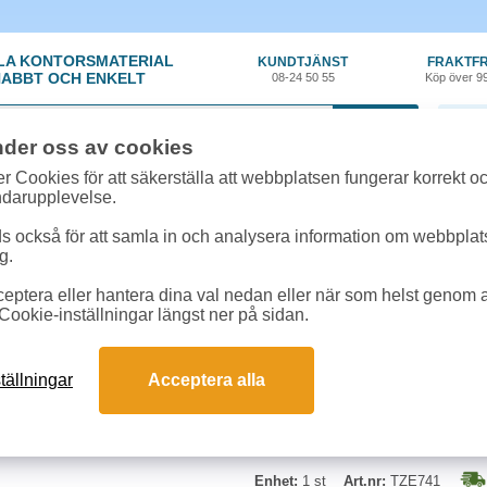
LA KONTORSMATERIAL
KUNDTJÄNST
FRAKTFR
ABBT OCH ENKELT
08-24 50 55
Köp över 9
0 var
nder oss av cookies
kyltning
»
Märkband
»
Märkband Brother TZe-741 18mm svart/grön
r Cookies för att säkerställa att webbplatsen fungerar korrekt o
ndarupplevelse.
Märkband Brother TZe
 också för att samla in och analysera information om webbpla
g.
Plastband i bredderna 6, 9, 12, 
eptera eller hantera dina val nedan eller när som helst genom at
band, TZ 741, bredd 18 mm med sv
Cookie-inställningar längst ner på sidan.
tällningar
Acceptera alla
Enhet:
1 st
Art.nr:
TZE741