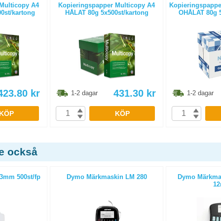
Multicopy A4
Kopieringspapper Multicopy A4
Kopieringspapper
0st/kartong
HÅLAT 80g 5x500st/kartong
OHÅLAT 80g 5
423.80
kr
431.30
kr
1-2 dagar
1-2 dagar
KÖP
KÖP
de också
53mm 500st/fp
Dymo Märkmaskin LM 280
Dymo Märkmas
1