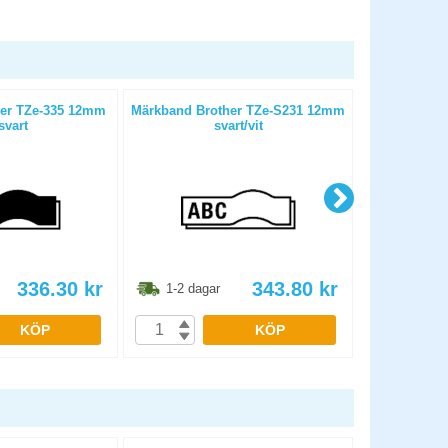
er TZe-335 12mm
Märkband Brother TZe-S231 12mm
Märkband B
/svart
svart/vit
336.30
kr
343.80
kr
1-2 dagar
1-2 dag
KÖP
KÖP