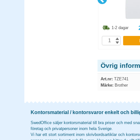
1.30
kr
223.80
kr
1-2 dagar
1-2 dagar
P
KÖP
Övrig infor
Art.nr:
TZE741
Märke:
Brother
Kontorsmaterial / kontorsvaror enkelt och billi
SwedOffice säljer kontorsmaterial till bra priser och med snab
företag och privatpersoner inom hela Sverige.
Vi har ett stort sortiment inom skrivbordsartiklar och kontors