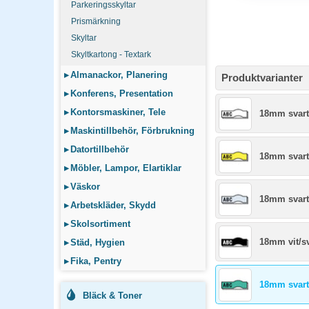
Parkeringsskyltar
Prismärkning
Skyltar
Skyltkartong - Textark
▸
Almanackor, Planering
Produktvarianter
▸
Konferens, Presentation
▸
Kontorsmaskiner, Tele
18mm svart/
▸
Maskintillbehör, Förbrukning
▸
Datortillbehör
18mm svart
▸
Möbler, Lampor, Elartiklar
▸
Väskor
18mm svart
▸
Arbetskläder, Skydd
▸
Skolsortiment
18mm vit/sv
▸
Städ, Hygien
▸
Fika, Pentry
18mm svart
Bläck & Toner