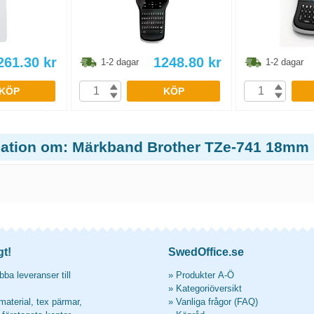
261.30
kr
1248.80
kr
1-2 dagar
1-2 dagar
KÖP
KÖP
mation om: Märkband Brother TZe-741 18mm 
gt!
SwedOffice.se
ba leveranser till
»
Produkter A-Ö
»
Kategoriöversikt
material, tex pärmar,
»
Vanliga frågor (FAQ)