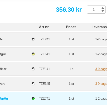
356.30 kr
Art.nr
Enhet
Leverans
vit
TZE241
1 st
1-2 daga
/gul
TZE641
1 st
1-2 daga
/klar
TZE141
1 rl
3-9 daga
art
TZE345
1 st
3-9 daga
/grön
TZE741
1 st
1-2 daga