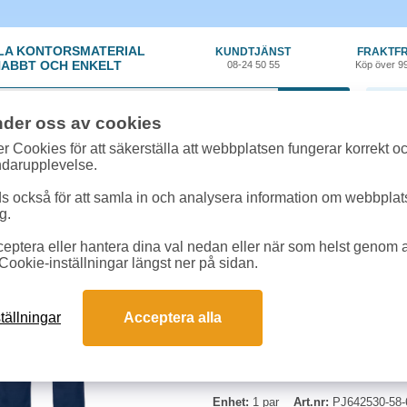
LA KONTORSMATERIAL
KUNDTJÄNST
FRAKTFR
ABBT OCH ENKELT
08-24 50 55
Köp över 9
0 var
nder oss av cookies
r, Skydd
»
Byxor/Shorts/Overaller
»
Servicebyxa Projob Prio 2530 herr mar
r Cookies för att säkerställa att webbplatsen fungerar korrekt o
ndarupplevelse.
Servicebyxa Projob Pri
 också för att samla in och analysera information om webbpla
g.
Bekväm och praktisk servicebyxa m
eptera eller hantera dina val nedan eller när som helst genom at
kardborreförslutning, plats för 
Cookie-inställningar längst ner på sidan.
genom ett utvik i benslutet. Marin
Storlek: C62
tällningar
Acceptera alla
Enhet:
1 par
Art.nr:
PJ642530-58-