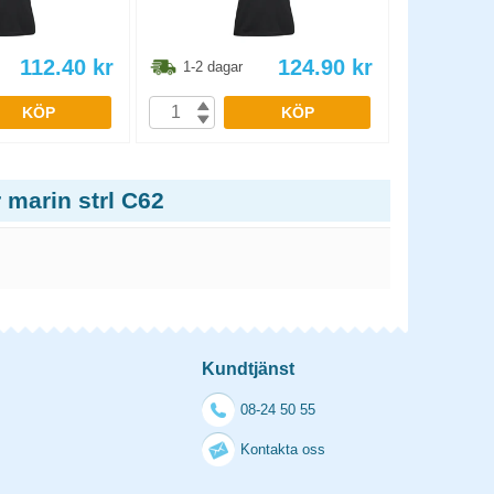
112.40
kr
124.90
kr
1-2 dagar
1-2 dag
KÖP
KÖP
 marin strl C62
Kundtjänst
08-24 50 55
Kontakta oss