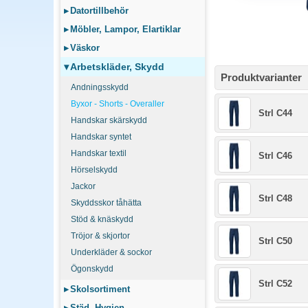
▸
Datortillbehör
▸
Möbler, Lampor, Elartiklar
▸
Väskor
▾
Arbetskläder, Skydd
Produktvarianter
Andningsskydd
Byxor - Shorts - Overaller
Strl C44
Handskar skärskydd
Handskar syntet
Handskar textil
Strl C46
Hörselskydd
Jackor
Strl C48
Skyddsskor tåhätta
Stöd & knäskydd
Tröjor & skjortor
Strl C50
Underkläder & sockor
Ögonskydd
Strl C52
▸
Skolsortiment
▸
Städ, Hygien