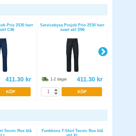
ob Prio 2530 herr
Servicebyxa Projob Prio 2530 herr
Servicebyxa 
strl C46
svart strl D96
411.30
kr
411.30
kr
1-2 dagar
1-2 dag
KÖP
KÖP
rt Tecnic Rox blå
Funktions T-Shirt Tecnic Rox blå
Pikétröja Te
rl L
strl XL