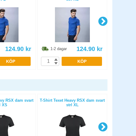
124.90
kr
124.90
kr
1-2 dagar
1-2 dag
KÖP
KÖP
avy RSX dam svart
T-Shirt Texet Heavy RSX dam svart
Fotbollstr
l XS
strl XL