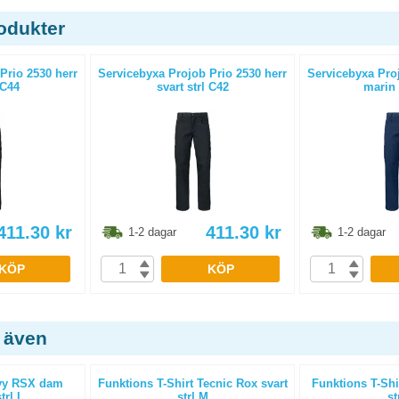
odukter
Prio 2530 herr
Servicebyxa Projob Prio 2530 herr
Servicebyxa Proj
 C44
svart strl C42
marin 
411.30
kr
411.30
kr
1-2 dagar
1-2 dagar
KÖP
KÖP
 även
avy RSX dam
Funktions T-Shirt Tecnic Rox svart
Funktions T-Shi
trl L
strl M
st