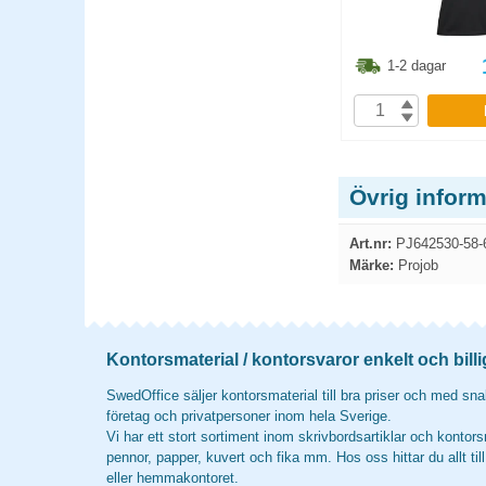
8.80
kr
198.80
kr
1-2 dagar
1-2 dagar
P
KÖP
Övrig inform
Art.nr:
PJ642530-58-
Märke:
Projob
Kontorsmaterial / kontorsvaror enkelt och billi
SwedOffice säljer kontorsmaterial till bra priser och med snab
företag och privatpersoner inom hela Sverige.
Vi har ett stort sortiment inom skrivbordsartiklar och kontors
pennor, papper, kuvert och fika mm. Hos oss hittar du allt til
eller hemmakontoret.