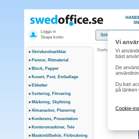
HAND
SN
Logga in
Skapa konto
Vi anvä
Startsida
»
Arbetskläde
Vi använde
▸
Skrivbordsartiklar
bäst anvä
▸
Pennor, Ritmaterial
De används
▸
Block, Papper
användnin
▸
Kuvert, Post, Emballage
Du kan acc
▸
Etiketter
på länken 
▸
Sortering, Förvaring
▸
Märkning, Skyltning
Cookie-ins
▸
Almanackor, Planering
▸
Konferens, Presentation
▸
Kontorsmaskiner, Tele
▸
Maskintillbehör, Förbrukning