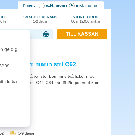
Priser:
exkl. moms
inkl. moms
ITT
SNABB LEVERANS
STORT UTBUD
95 kr
1-2 dagar
Över 12.000 artiklar
TILL KASSAN
or, 0.00 kr
in strl C62
ch ge dig
o 2530 herr marin strl C62
tsens
ed sidfickor. På vänster ben finns två fickor med
t klicka
verktyg på höger ben. C44-C64 kan förlängas med 5 cm
blå.
62
3-9 dagar