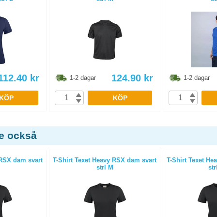
112.40
kr
124.90
kr
1-2 dagar
1-2 dagar
KÖP
KÖP
de också
 RSX dam svart
T-Shirt Texet Heavy RSX dam svart
T-Shirt Texet He
strl M
str