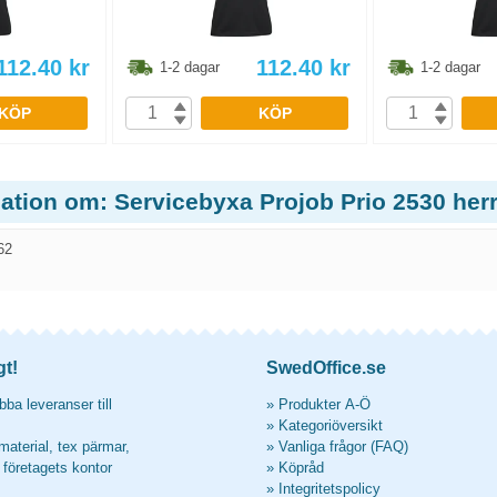
112.40
kr
112.40
kr
1-2 dagar
1-2 dagar
KÖP
KÖP
ation om: Servicebyxa Projob Prio 2530 herr
62
gt!
SwedOffice.se
ba leveranser till
»
Produkter A-Ö
»
Kategoriöversikt
material, tex pärmar,
»
Vanliga frågor (FAQ)
l företagets kontor
»
Köpråd
»
Integritetspolicy