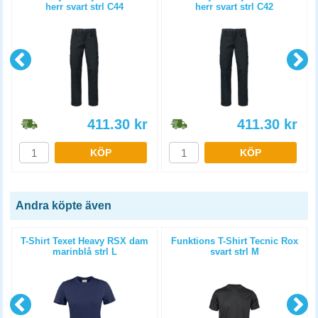
herr svart strl C44
herr svart strl C42
411.30
kr
411.30
kr
KÖP
KÖP
Andra köpte även
T-Shirt Texet Heavy RSX dam
Funktions T-Shirt Tecnic Rox
marinblå strl L
svart strl M