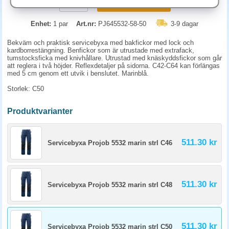
KÖP
Enhet:
1 par
Art.nr:
PJ645532-58-50
3-9 dagar
Bekväm och praktisk servicebyxa med bakfickor med lock och
kardborrestängning. Benfickor som är utrustade med extrafack,
tumstocksficka med knivhållare. Utrustad med knäskyddsfickor som går
att reglera i två höjder. Reflexdetaljer på sidorna. C42-C64 kan förlängas
med 5 cm genom ett utvik i benslutet. Marinblå.
Storlek: C50
Produktvarianter
511.30 kr
Servicebyxa Projob 5532 marin strl C46
511.30 kr
Servicebyxa Projob 5532 marin strl C48
511.30 kr
Servicebyxa Projob 5532 marin strl C50