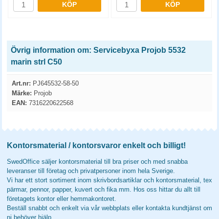
KÖP
KÖP
Övrig information om: Servicebyxa Projob 5532
marin strl C50
Art.nr:
PJ645532-58-50
Märke:
Projob
EAN:
7316220622568
Kontorsmaterial / kontorsvaror enkelt och billigt!
SwedOffice säljer kontorsmaterial till bra priser och med snabba
leveranser till företag och privatpersoner inom hela Sverige.
Vi har ett stort sortiment inom skrivbordsartiklar och kontorsmaterial, tex
pärmar, pennor, papper, kuvert och fika mm. Hos oss hittar du allt till
företagets kontor eller hemmakontoret.
Beställ snabbt och enkelt via vår webbplats eller kontakta kundtjänst om
ni behöver hjälp.