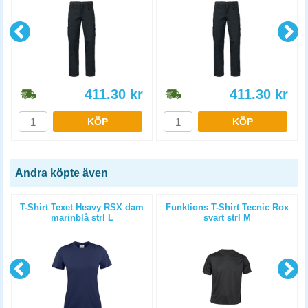
411.30
kr
411.30
kr
KÖP
KÖP
Andra köpte även
T-Shirt Texet Heavy RSX dam
Funktions T-Shirt Tecnic Rox
marinblå strl L
svart strl M