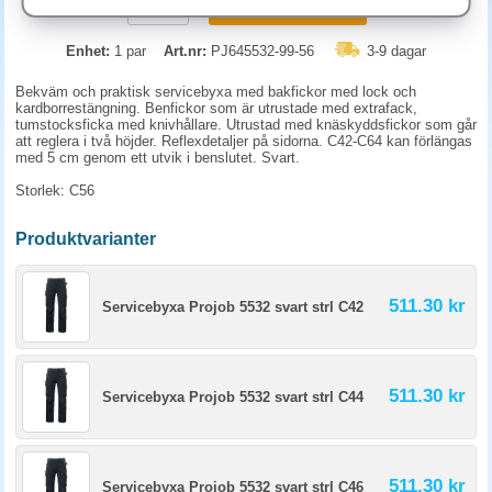
KÖP
Enhet:
1 par
Art.nr:
PJ645532-99-56
3-9 dagar
Bekväm och praktisk servicebyxa med bakfickor med lock och
kardborrestängning. Benfickor som är utrustade med extrafack,
tumstocksficka med knivhållare. Utrustad med knäskyddsfickor som går
att reglera i två höjder. Reflexdetaljer på sidorna. C42-C64 kan förlängas
med 5 cm genom ett utvik i benslutet. Svart.
Storlek: C56
Produktvarianter
511.30 kr
Servicebyxa Projob 5532 svart strl C42
511.30 kr
Servicebyxa Projob 5532 svart strl C44
511.30 kr
Servicebyxa Projob 5532 svart strl C46