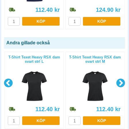
112.40
kr
124.90
kr
KÖP
KÖP
Andra gillade också
8
T-Shirt Texet Heavy RSX dam
T-Shirt Texet Heavy RSX dam
svart strl L
svart strl M
112.40
kr
112.40
kr
KÖP
KÖP