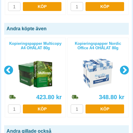
KÖP
KÖP
Andra köpte även
Kopieringspapper Multicopy
Kopieringspapper Nordic
A4 OHÅLAT 80g
Office A4 OHÅLAT 80g
5x500st/kartong
5x500st/kartong
423.80
kr
348.80
kr
KÖP
KÖP
Andra gillade också