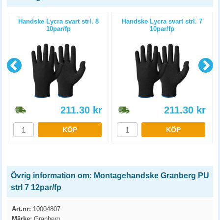
Handske Lycra svart strl. 8
Handske Lycra svart strl. 7
10par/fp
10par/fp
211.30
kr
211.30
kr
KÖP
KÖP
Övrig information om: Montagehandske Granberg PU
strl 7 12par/fp
Art.nr:
10004807
Märke:
Granberg