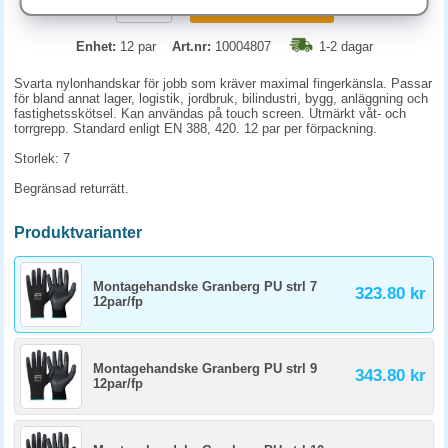
KÖP
Enhet:
12 par
Art.nr:
10004807
1-2 dagar
Svarta nylonhandskar för jobb som kräver maximal fingerkänsla. Passar
för bland annat lager, logistik, jordbruk, bilindustri, bygg, anläggning och
fastighetsskötsel. Kan användas på touch screen. Utmärkt våt- och
torrgrepp. Standard enligt EN 388, 420. 12 par per förpackning.
Storlek: 7
Begränsad returrätt.
Produktvarianter
Montagehandske Granberg PU strl 7
323.80 kr
12par/fp
Montagehandske Granberg PU strl 9
343.80 kr
12par/fp