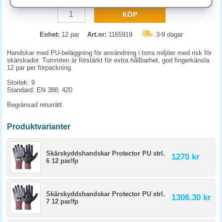
KÖP
Enhet:
12 par
Art.nr:
1165919
3-9 dagar
Handskar med PU-beläggning för användning i torra miljöer med risk för
skärskador. Tumroten är förstärkt för extra hållbarhet, god fingerkänsla.
12 par per förpackning.
Storlek: 9
Standard: EN 388, 420
Begränsad returrätt.
Produktvarianter
Skärskyddshandskar Protector PU strl.
1270 kr
6 12 par/fp
Skärskyddshandskar Protector PU strl.
1306.30 kr
7 12 par/fp