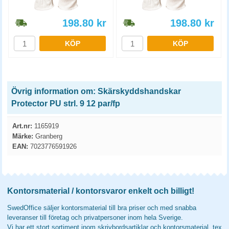
198.80
kr
198.80
kr
KÖP
KÖP
Övrig information om: Skärskyddshandskar
Protector PU strl. 9 12 par/fp
Art.nr:
1165919
Märke:
Granberg
EAN:
7023776591926
Kontorsmaterial / kontorsvaror enkelt och billigt!
SwedOffice säljer kontorsmaterial till bra priser och med snabba
leveranser till företag och privatpersoner inom hela Sverige.
Vi har ett stort sortiment inom skrivbordsartiklar och kontorsmaterial, tex