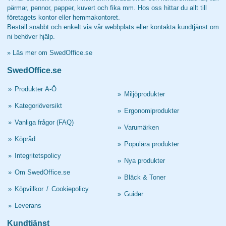
pärmar, pennor, papper, kuvert och fika mm. Hos oss hittar du allt till
företagets kontor eller hemmakontoret.
Beställ snabbt och enkelt via vår webbplats eller kontakta kundtjänst om
ni behöver hjälp.
»
Läs mer om SwedOffice.se
SwedOffice.se
»
Produkter A-Ö
»
Miljöprodukter
»
Kategoriöversikt
»
Ergonomiprodukter
»
Vanliga frågor (FAQ)
»
Varumärken
»
Köpråd
»
Populära produkter
»
Integritetspolicy
»
Nya produkter
»
Om SwedOffice.se
»
Bläck & Toner
»
Köpvillkor
/
Cookiepolicy
»
Guider
»
Leverans
Kundtjänst