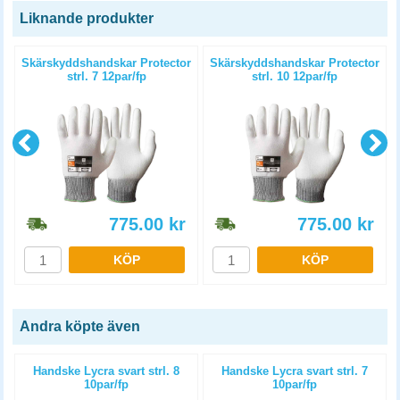
Liknande produkter
r
Skärskyddshandskar Protector
Skärskyddshandskar Protector
strl. 7 12par/fp
strl. 10 12par/fp
775.00
kr
775.00
kr
KÖP
KÖP
Andra köpte även
Handske Lycra svart strl. 8
Handske Lycra svart strl. 7
10par/fp
10par/fp