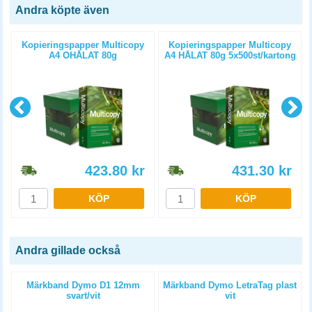
Andra köpte även
Kopieringspapper Multicopy
Kopieringspapper Multicopy
A4 OHÅLAT 80g
A4 HÅLAT 80g 5x500st/kartong
5x500st/kartong
423.80
kr
431.30
kr
KÖP
KÖP
Andra gillade också
Märkband Dymo D1 12mm
Märkband Dymo LetraTag plast
svart/vit
vit