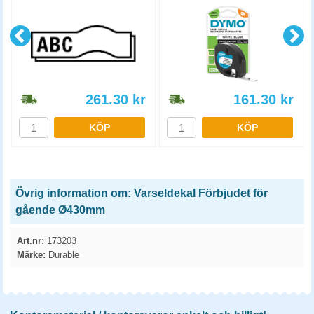
261.30
kr
161.30
kr
KÖP
KÖP
Övrig information om: Varseldekal Förbjudet för
gående Ø430mm
Art.nr:
173203
Märke:
Durable