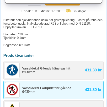
KÖP
Enhet:
1 st
Art.nr:
173203
3-9 dagar
Slitstark och självhäftande dekal för golvapplicering. Fäster på rena och
torra betonggolv. Halkskyddsgrad R9 i enlighet med DIN 51130.
Uppfyller kraven i ISO 7010.
Diameter: 430mm
Tjocklek: 0,4mm
Begränsad returrätt.
Produktvarianter
Varseldekal Gående hänvisas hit
431.30 kr
Ø430mm
Varseldekal Förbjudet för gående
431.30 kr
Ø430mm