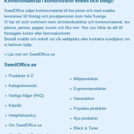
Kontorsmaterial / kontorsvaror enkelt och billigt!
SwedOffice säljer kontorsmaterial till bra priser och med snabba
leveranser till företag och privatpersoner inom hela Sverige.
Vi har ett stort sortiment inom skrivbordsartiklar och kontorsmaterial, tex
pärmar, pennor, papper, kuvert och fika mm. Hos oss hittar du allt till
företagets kontor eller hemmakontoret.
Beställ snabbt och enkelt via vår webbplats eller kontakta kundtjänst om
ni behöver hjälp.
»
Läs mer om SwedOffice.se
SwedOffice.se
»
Produkter A-Ö
»
Miljöprodukter
»
Kategoriöversikt
»
Ergonomiprodukter
»
Vanliga frågor (FAQ)
»
Varumärken
»
Köpråd
»
Populära produkter
»
Integritetspolicy
»
Nya produkter
»
Om SwedOffice.se
»
Bläck & Toner