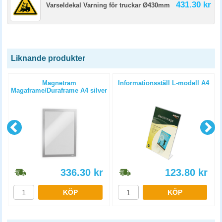
431.30 kr
Varseldekal Varning för truckar Ø430mm
Liknande produkter
Magnetram
Informationsställ L-modell A4
t
Magaframe/Duraframe A4 silver
2st/fp
336.30
kr
123.80
kr
KÖP
KÖP