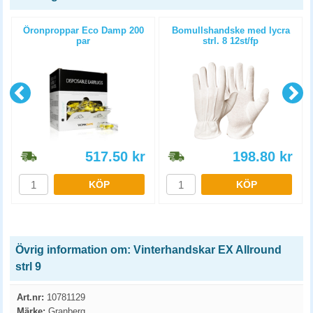
Öronproppar Eco Damp 200
Bomullshandske med lycra
par
strl. 8 12st/fp
517.50
kr
198.80
kr
KÖP
KÖP
Övrig information om: Vinterhandskar EX Allround
strl 9
Art.nr:
10781129
Märke:
Granberg