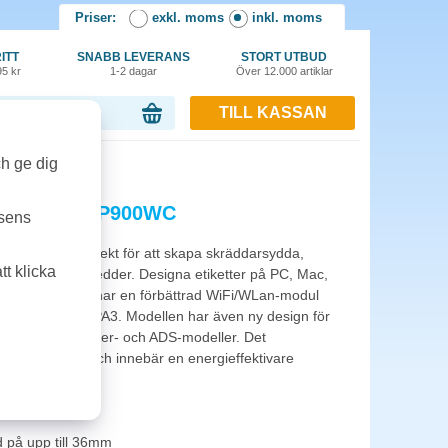
Priser:
exkl. moms
inkl. moms
ITT
SNABB LEVERANS
STORT UTBUD
95 kr
1-2 dagar
Över 12.000 artiklar
TILL KASSAN
or, 0.00 kr
ch ge dig
P-touch PT-P900WC
tsens
hastighet. Perfekt för att skapa skräddarsydda,
t klicka
binationer och bredder. Designa etiketter på PC, Mac,
touch PTP900WC har en förbättrad WiFi/WLan-modul
tsprotokollet WPA3. Modellen har även ny design för
a nya bläck-, laser- och ADS-modeller. Det
t som standard och innebär en energieffektivare
d på upp till 36mm