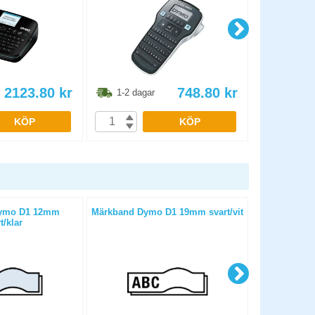
2123.80
kr
748.80
kr
1-2 dagar
1-2 dag
KÖP
KÖP
ymo D1 12mm
Märkband Dymo D1 19mm svart/vit
Märkband Br
t/klar