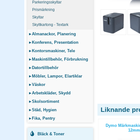
Parkeringsskyltar
Prismärkning
Skyltar
Skyltkartong - Textark
▸
Almanackor, Planering
▸
Konferens, Presentation
▸
Kontorsmaskiner, Tele
▸
Maskintillbehör, Förbrukning
▸
Datortillbehör
▸
Möbler, Lampor, Elartiklar
▸
Väskor
▸
Arbetskläder, Skydd
▸
Skolsortiment
Liknande pr
▸
Städ, Hygien
▸
Fika, Pentry
a Tag 100H
Etikettskrivare Dymo Labelwriter
Dymo Märkmaskin
5XL
12mm
Bläck & Toner