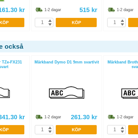
161.30
kr
515
kr
1-2 dagar
1-2 dagar
KÖP
KÖP
de också
r TZe-FX231
Märkband Dymo D1 9mm svart/vit
Märkband Broth
svart
sva
341.30
kr
261.30
kr
1-2 dagar
1-2 dagar
KÖP
KÖP