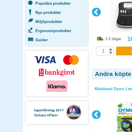
Populära produkter
Nya produkter
Miljöprodukter
Ergonomiprodukter
3.80
kr
3511.30
kr
1
1-2 dagar
1-2 dagar
Guider
P
KÖP
Andra köpte
lex 12mm
Märkband Dymo D1 flex 12mm
Märkband Dymo Letr
svart/gul