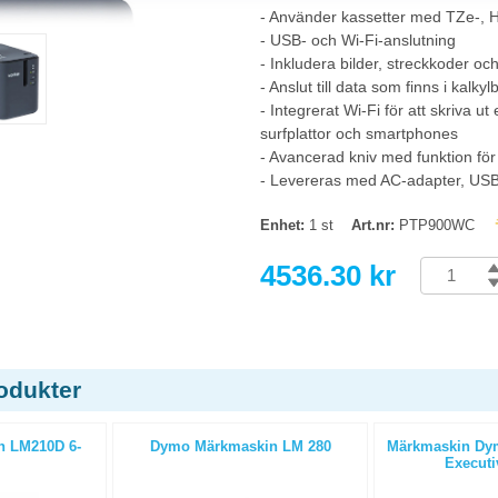
- Använder kassetter med TZe-, 
- USB- och Wi-Fi-anslutning
- Inkludera bilder, streckkoder oc
- Anslut till data som finns i kalky
- Integrerat Wi-Fi för att skriva ut
surfplattor och smartphones
- Avancerad kniv med funktion för 
- Levereras med AC-adapter, USB
Enhet:
1 st
Art.nr:
PTP900WC
4536.30 kr
odukter
 LM210D 6-
Dymo Märkmaskin LM 280
Märkmaskin Dy
Executi