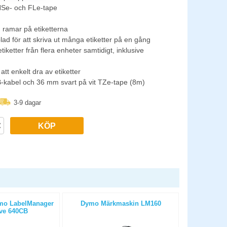
HSe- och FLe-tape
h ramar på etiketterna
lblad för att skriva ut många etiketter på en gång
 etiketter från flera enheter samtidigt, inklusive
att enkelt dra av etiketter
-kabel och 36 mm svart på vit TZe-tape (8m)
3-9 dagar
KÖP
mo LabelManager
Dymo Märkmaskin LM160
Märkmaskin
ve 640CB
Executi