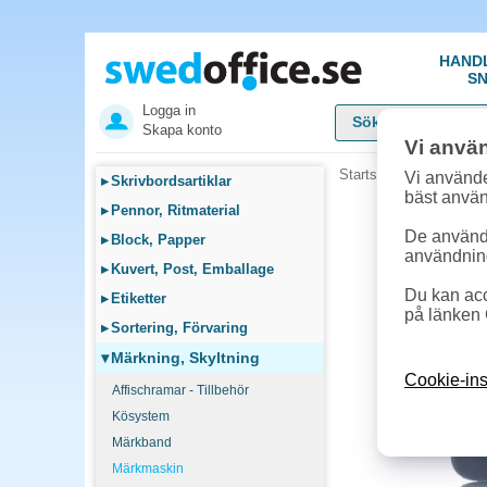
HAND
SN
Logga in
Skapa konto
Vi anvä
Startsida
»
Märkning, S
Vi använde
▸
Skrivbordsartiklar
bäst anvä
▸
Pennor, Ritmaterial
De används
▸
Block, Papper
användnin
▸
Kuvert, Post, Emballage
Du kan acc
▸
Etiketter
på länken 
▸
Sortering, Förvaring
▾
Märkning, Skyltning
Cookie-ins
Affischramar - Tillbehör
Kösystem
Märkband
Märkmaskin