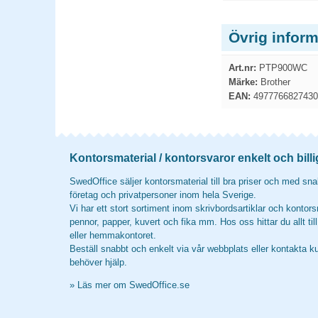
Övrig infor
Art.nr:
PTP900WC
Märke:
Brother
EAN:
4977766827430
Kontorsmaterial / kontorsvaror enkelt och billi
SwedOffice säljer kontorsmaterial till bra priser och med snab
företag och privatpersoner inom hela Sverige.
Vi har ett stort sortiment inom skrivbordsartiklar och kontors
pennor, papper, kuvert och fika mm. Hos oss hittar du allt til
eller hemmakontoret.
Beställ snabbt och enkelt via vår webbplats eller kontakta k
behöver hjälp.
»
Läs mer om SwedOffice.se