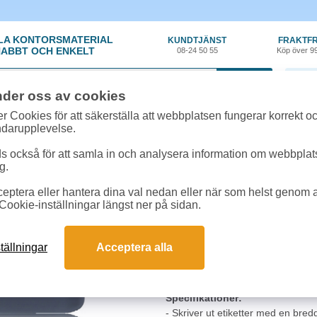
LA KONTORSMATERIAL
KUNDTJÄNST
FRAKTFR
ABBT OCH ENKELT
08-24 50 55
Köp över 9
0 var
nder oss av cookies
kyltning
»
Märkmaskin
»
Märkmaskin Brother P-touch PT-P900WC
r Cookies för att säkerställa att webbplatsen fungerar korrekt o
ndarupplevelse.
Märkmaskin Brother 
 också för att samla in och analysera information om webbpla
g.
Funktionsrik märkmaskin med hög 
eptera eller hantera dina val nedan eller när som helst genom at
hållbara etiketter i olika färgkom
Cookie-inställningar längst ner på sidan.
surfplatta eller smartphone. P-
med stöd för det senaste säkerhe
inbyggd webbserver för att match
tällningar
Acceptera alla
automatiska viloläget är aktivera
maskin.
Specifikationer:
- Skriver ut etiketter med en bred