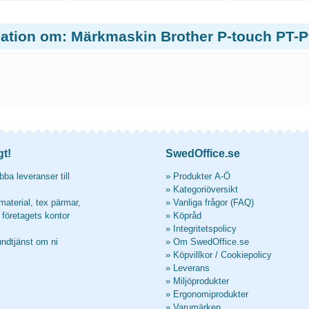
mation om: Märkmaskin Brother P-touch PT
gt!
SwedOffice.se
ba leveranser till
»
Produkter A-Ö
»
Kategoriöversikt
material, tex pärmar,
»
Vanliga frågor (FAQ)
l företagets kontor
»
Köpråd
»
Integritetspolicy
undtjänst om ni
»
Om SwedOffice.se
»
Köpvillkor
/
Cookiepolicy
»
Leverans
»
Miljöprodukter
»
Ergonomiprodukter
»
Varumärken