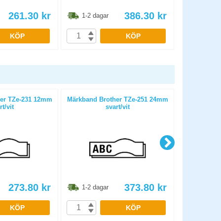
261.30
kr
386.30
kr
1-2 dagar
1-2 dag
KÖP
KÖP
er TZe-231 12mm
Märkband Brother TZe-251 24mm
Märkband B
rt/vit
svart/vit
273.80
kr
373.80
kr
1-2 dagar
1-2 dag
KÖP
KÖP