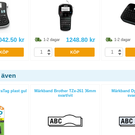
042.50
kr
1248.80
kr
1-2 dagar
1-2 dagar
KÖP
KÖP
 även
aTag plast gul
Märkband Brother TZe-261 36mm
Märkband D
svart/vit
svar