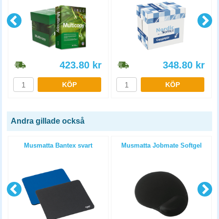
423.80
kr
348.80
kr
KÖP
KÖP
Andra gillade också
Musmatta Bantex svart
Musmatta Jobmate Softgel