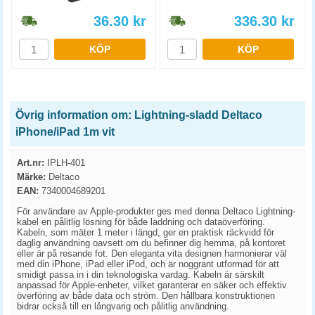
36.30
kr
336.30
kr
KÖP
KÖP
Övrig information om: Lightning-sladd Deltaco
iPhone/iPad 1m vit
Art.nr:
IPLH-401
Märke:
Deltaco
EAN:
7340004689201
För användare av Apple-produkter ges med denna Deltaco Lightning-
kabel en pålitlig lösning för både laddning och dataöverföring.
Kabeln, som mäter 1 meter i längd, ger en praktisk räckvidd för
daglig användning oavsett om du befinner dig hemma, på kontoret
eller är på resande fot. Den eleganta vita designen harmonierar väl
med din iPhone, iPad eller iPod, och är noggrant utformad för att
smidigt passa in i din teknologiska vardag. Kabeln är särskilt
anpassad för Apple-enheter, vilket garanterar en säker och effektiv
överföring av både data och ström. Den hållbara konstruktionen
bidrar också till en långvarig och pålitlig användning.