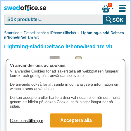
0
▼
Startsida
»
Datortillbehör
»
iPhone tillbehör
»
Lightning-sladd Deltaco
iPhone/iPad 1m vit
Lightning-sladd Deltaco iPhone/iPad 1m vit
Vi använder oss av cookies
Vi använder Cookies för att säkerställa att webbplatsen fungerar
korrekt och ge dig bäst användarupplevelse.
De används också för att samla in och analysera information om
webbplatsens användning.
Du kan acceptera eller hantera dina val nedan eller när som helst
genom att klicka på länken Cookie-inställningar längst ner på
sidan.
152.50 kr
Acceptera alla
Cookie-inställningar
(inkl. moms)