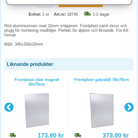
KÖP
Enhet:
1 st
Art.nr:
18745
1-2 dagar
Röd aluminiumram med 32mm snäppram. Frontplast samt skruv och
plugg för montering medföljer. Perfekt för diplom och liknande. För A4-
format.
Mått: 345x260x20mm
Liknande produkter
Frontplast utan magnet
Frontplast gatuställ 50x70cm
50x70cm
173.80
kr
373.80
kr