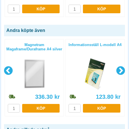
KÖP
KÖP
Andra köpte även
Magnetram
Informationsställ L-modell A4
Magaframe/Duraframe A4 silver
2st/fp
336.30
kr
123.80
kr
KÖP
KÖP