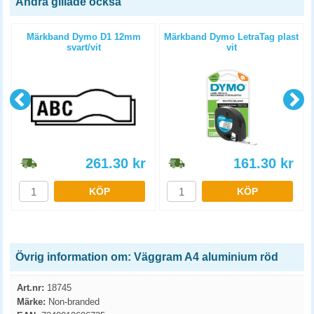
Andra gillade också
l
Märkband Dymo D1 12mm
Märkband Dymo LetraTag plast
svart/vit
vit
261.30
kr
161.30
kr
KÖP
KÖP
Övrig information om: Väggram A4 aluminium röd
Art.nr:
18745
Märke:
Non-branded