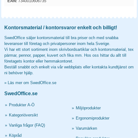
EAN:
7340010606735
Kontorsmaterial / kontorsvaror enkelt och billigt!
SwedOffice säljer kontorsmaterial till bra priser och med snabba
leveranser till företag och privatpersoner inom hela Sverige.
Vi har ett stort sortiment inom skrivbordsartiklar och kontorsmaterial, tex
pärmar, pennor, papper, kuvert och fika mm. Hos oss hittar du allt till
företagets kontor eller hemmakontoret.
Beställ snabbt och enkelt via vår webbplats eller kontakta kundtjänst om
ni behöver hjälp.
»
Läs mer om SwedOffice.se
SwedOffice.se
»
Produkter A-Ö
»
Miljöprodukter
»
Kategoriöversikt
»
Ergonomiprodukter
»
Vanliga frågor (FAQ)
»
Varumärken
»
Köpråd