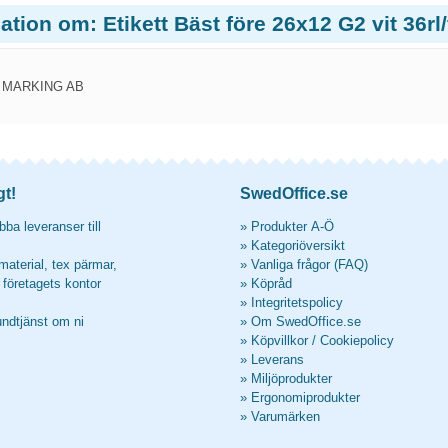
ation om: Etikett Bäst före 26x12 G2 vit 36rl/
MARKING AB
gt!
SwedOffice.se
ba leveranser till
»
Produkter A-Ö
»
Kategoriöversikt
material, tex pärmar,
»
Vanliga frågor (FAQ)
l företagets kontor
»
Köpråd
»
Integritetspolicy
undtjänst om ni
»
Om SwedOffice.se
»
Köpvillkor
/
Cookiepolicy
»
Leverans
»
Miljöprodukter
»
Ergonomiprodukter
»
Varumärken