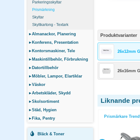
Parkeringsskyltar
Prismärkning
Skyltar
Skyltkartong - Textark
▸
Almanackor, Planering
Produktvarianter
▸
Konferens, Presentation
▸
Kontorsmaskiner, Tele
26x12mm G2
▸
Maskintillbehör, Förbrukning
▸
Datortillbehör
26x16mm G
▸
Möbler, Lampor, Elartiklar
▸
Väskor
▸
Arbetskläder, Skydd
Liknande pr
▸
Skolsortiment
▸
Städ, Hygien
rullar/fp
Fästen 40mm Standard 21311
Prismärkare Trend
▸
Fika, Pentry
5000st/fp
Bläck & Toner