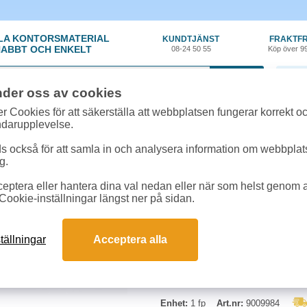
LA KONTORSMATERIAL
KUNDTJÄNST
FRAKTFR
ABBT OCH ENKELT
08-24 50 55
Köp över 9
0 var
nder oss av cookies
kyltning
»
Prismärkning
»
Etikett Bäst före 26x12 G2 vit 36rl/fp
r Cookies för att säkerställa att webbplatsen fungerar korrekt o
ndarupplevelse.
Etikett Bäst före 26x12
 också för att samla in och analysera information om webbpla
g.
Självhäftande permanenta prismärk
eptera eller hantera dina val nedan eller när som helst genom at
Cookie-inställningar längst ner på sidan.
Storlek: 26x12mm
Typ: G2 (standard nr 2) permane
Antal: 36st rullar á 1500 etiketter
tällningar
Acceptera alla
Enhet:
1 fp
Art.nr:
9009984