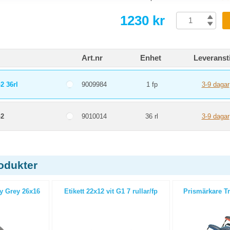
1230 kr
Art.nr
Enhet
Leveranst
 36rl
9009984
1 fp
3-9 dagar
2
9010014
36 rl
3-9 dagar
odukter
y Grey 26x16
Etikett 22x12 vit G1 7 rullar/fp
Prismärkare T