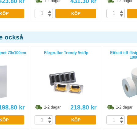
423.80
kr
431.30
kr
1-2 dagar
1-2 dagar
KÖP
KÖP
de också
gnet 70x100cm
Färgrullar Trendy 5st/fp
Etikett till f
1000
198.80
kr
218.80
kr
1-2 dagar
1-2 dagar
KÖP
KÖP