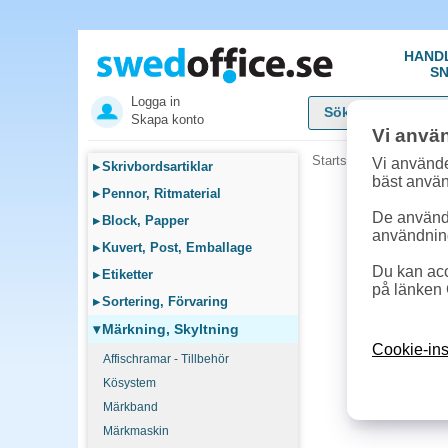
HAND
SN
Logga in
Skapa konto
Vi anvä
Startsida
»
Märkning, S
Vi använde
▸
Skrivbordsartiklar
bäst anvä
▸
Pennor, Ritmaterial
De används
▸
Block, Papper
användnin
▸
Kuvert, Post, Emballage
Du kan acc
▸
Etiketter
på länken 
▸
Sortering, Förvaring
▾
Märkning, Skyltning
Cookie-ins
Affischramar - Tillbehör
Kösystem
Märkband
Märkmaskin