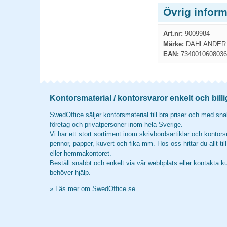
Övrig inform
Art.nr:
9009984
Märke:
DAHLANDER 
EAN:
7340010608036
Kontorsmaterial / kontorsvaror enkelt och billi
SwedOffice säljer kontorsmaterial till bra priser och med snab
företag och privatpersoner inom hela Sverige.
Vi har ett stort sortiment inom skrivbordsartiklar och kontors
pennor, papper, kuvert och fika mm. Hos oss hittar du allt til
eller hemmakontoret.
Beställ snabbt och enkelt via vår webbplats eller kontakta k
behöver hjälp.
»
Läs mer om SwedOffice.se