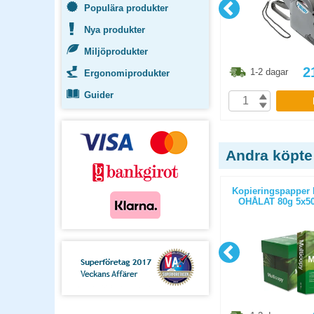
Populära produkter
Nya produkter
Miljöprodukter
6.30
kr
298.80
kr
2
1-2 dagar
1-2 dagar
Ergonomiprodukter
Guider
P
KÖP
Andra köpte
ticopy A3
Kopieringspapper Multicopy Next
Kopieringspapper 
/paket
Xpressbox A4 80g OHÅLAT
OHÅLAT 80g 5x50
2500st/kartong