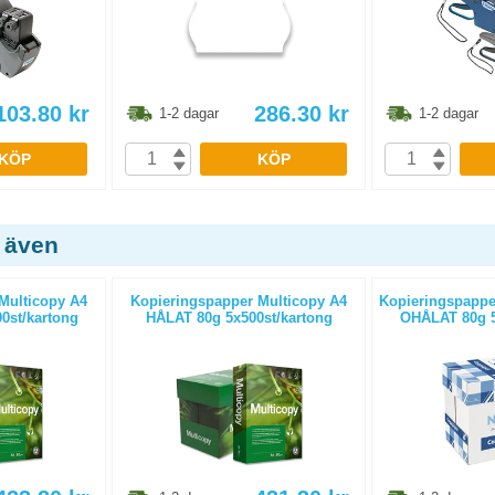
103.80
kr
286.30
kr
1-2 dagar
1-2 dagar
KÖP
KÖP
 även
Multicopy A4
Kopieringspapper Multicopy A4
Kopieringspapper
0st/kartong
HÅLAT 80g 5x500st/kartong
OHÅLAT 80g 5