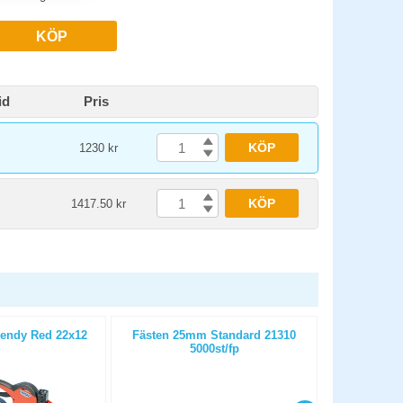
KÖP
id
Pris
KÖP
1230 kr
KÖP
1417.50 kr
rendy Red 22x12
Fästen 25mm Standard 21310
Etikett 26x
5000st/fp