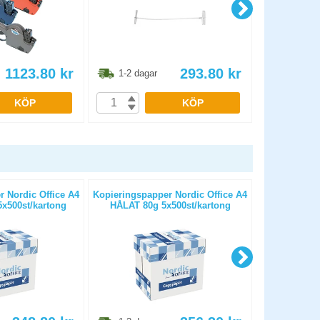
1123.80
kr
293.80
kr
1-2 dagar
1-2 dag
KÖP
KÖP
 Nordic Office A4
Kopieringspapper Nordic Office A4
Kopierings
x500st/kartong
HÅLAT 80g 5x500st/kartong
OHÅLAT 