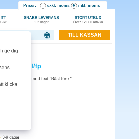
Priser:
exkl. moms
inkl. moms
ITT
SNABB LEVERANS
STORT UTBUD
95 kr
1-2 dagar
Över 12.000 artiklar
TILL KASSAN
or, 0.00 kr
ch ge dig
 G2 vit 36rl/fp
tsens
ningsetiketter med text "Bäst före:".
t klicka
ntfästande
3-9 dagar