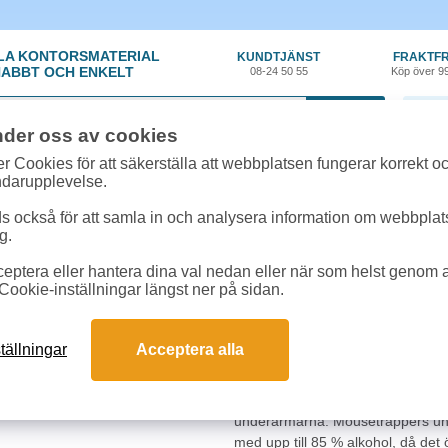
LA KONTORSMATERIAL
KUNDTJÄNST
FRAKTFR
ABBT OCH ENKELT
08-24 50 55
Köp över 9
0 var
nder oss av cookies
ör
»
Underarmsstöd
»
Underarmsstöd Mousetrapper TB216 symmetriskt
r Cookies för att säkerställa att webbplatsen fungerar korrekt o
ndarupplevelse.
Underarmsstöd Mouse
 också för att samla in och analysera information om webbpla
g.
Oavsett om du använder det tills
eptera eller hantera dina val nedan eller när som helst genom at
TB216 användaren att avlasta na
Cookie-inställningar längst ner på sidan.
formen låter dina armar vara helt
tangentbord, vilket förebygger ri
belastningsskador.
tällningar
Acceptera alla
Tack vare en mycket smal och uni
det ett arbetsläge mycket nära tan
underarmarna. Mousetrappers unde
med upp till 85 % alkohol, då det ö