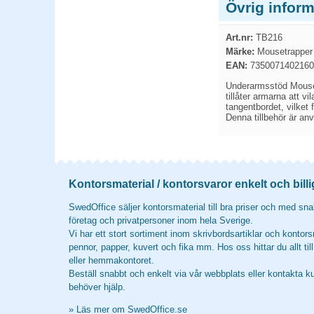
Övrig infor
Art.nr:
TB216
Märke:
Mousetrapper
EAN:
7350071402160
Underarmsstöd Mouset
tillåter armarna att 
tangentbordet, vilket 
Denna tillbehör är an
Kontorsmaterial / kontorsvaror enkelt och billi
SwedOffice säljer kontorsmaterial till bra priser och med snab
företag och privatpersoner inom hela Sverige.
Vi har ett stort sortiment inom skrivbordsartiklar och kontors
pennor, papper, kuvert och fika mm. Hos oss hittar du allt til
eller hemmakontoret.
Beställ snabbt och enkelt via vår webbplats eller kontakta k
behöver hjälp.
»
Läs mer om SwedOffice.se