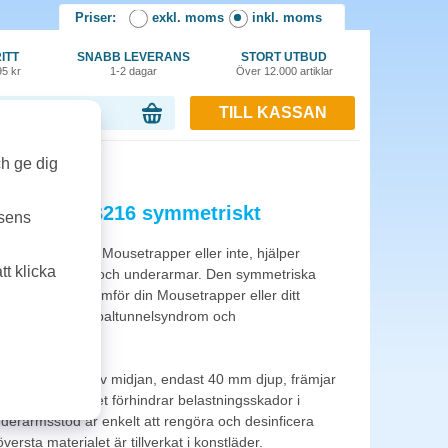
Priser:
exkl. moms
inkl. moms
ITT
SNABB LEVERANS
STORT UTBUD
95 kr
1-2 dagar
Över 12.000 artiklar
TILL KASSAN
or, 0.00 kr
ch ge dig
trapper TB216 symmetriskt
tsens
ammans med en Mousetrapper eller inte, hjälper
t klicka
cke, axlar, rygg och underarmar. Den symmetriska
 avslappnade framför din Mousetrapper eller ditt
sker för både karpaltunnelsyndrom och
k konstruktion av midjan, endast 40 mm djup, främjar
gentbordet vilket förhindrar belastningsskador i
rarmsstöd är enkelt att rengöra och desinficera
versta materialet är tillverkat i konstläder.