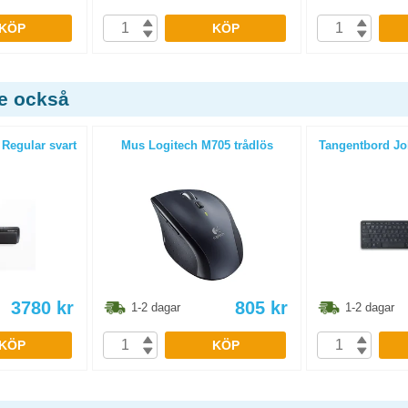
KÖP
KÖP
de också
 Regular svart
Mus Logitech M705 trådlös
Tangentbord Jo
3780
kr
805
kr
1-2 dagar
1-2 dagar
KÖP
KÖP