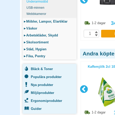
Underarmsstöd
USB-minnen
Webbkameror
▸
Möbler, Lampor, Elartiklar
3.80
kr
268.80
kr
3
1-2 dagar
1-2 dagar
▸
Väskor
P
KÖP
▸
Arbetskläder, Skydd
▸
Skolsortiment
▸
Städ, Hygien
Andra köpte
▸
Fika, Pentry
 liter
Filter Brewmatic oblekt 90mm
Kaffemjölk 2cl 10
Bläck & Toner
250st/fp
Populära produkter
Nya produkter
Miljöprodukter
Ergonomiprodukter
Guider
3.90
kr
98.80
kr
1-2 dagar
1-2 dagar