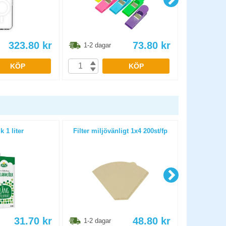
323.80
kr
73.80
kr
1-2 dagar
1-2 dag
KÖP
KÖP
k 1 liter
Filter miljövänligt 1x4 200st/fp
iKaffe Oa
10
31.70
kr
48.80
kr
1-2 dagar
1-2 dag