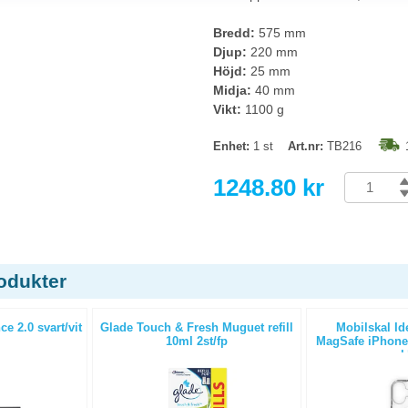
Bredd:
575 mm
Djup:
220 mm
Höjd:
25 mm
Midja:
40 mm
Vikt:
1100 g
Enhet:
1 st
Art.nr:
TB216
1248.80 kr
odukter
e 2.0 svart/vit
Glade Touch & Fresh Muguet refill
Mobilskal Id
10ml 2st/fp
MagSafe iPhone
k