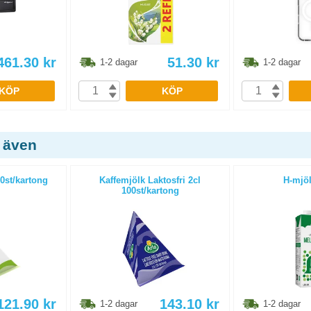
461.30
kr
51.30
kr
1-2 dagar
1-2 dagar
KÖP
KÖP
 även
0st/kartong
Kaffemjölk Laktosfri 2cl
H-mjöl
100st/kartong
121.90
kr
143.10
kr
1-2 dagar
1-2 dagar