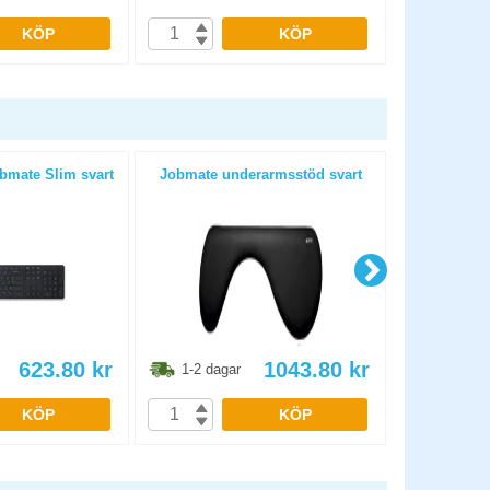
KÖP
KÖP
bmate Slim svart
Jobmate underarmsstöd svart
Musmat
623.80
kr
1043.80
kr
1-2 dagar
1-2 dag
KÖP
KÖP