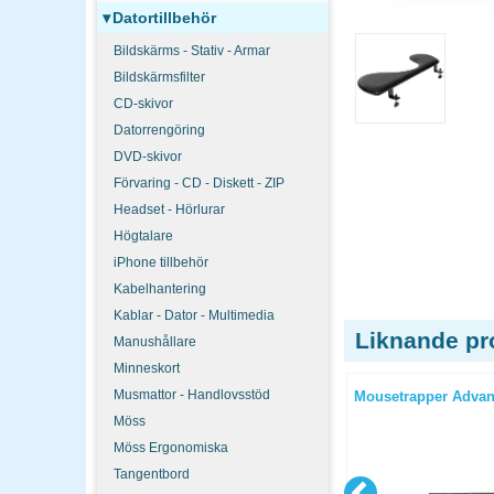
▾
Datortillbehör
Bildskärms - Stativ - Armar
Bildskärmsfilter
CD-skivor
Datorrengöring
DVD-skivor
Förvaring - CD - Diskett - ZIP
Headset - Hörlurar
Högtalare
iPhone tillbehör
Kabelhantering
Kablar - Dator - Multimedia
Liknande pr
Manushållare
Minneskort
Musmattor - Handlovsstöd
de färger
Fiberpenna Stabilo 88 0,4mm
Mousetrapper Advanc
20st/fp
Möss
Möss Ergonomiska
Tangentbord