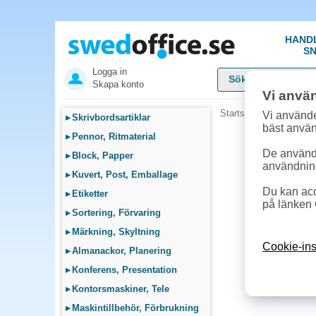
HAND
SN
Logga in
Skapa konto
Vi anvä
Startsida
»
Datortillbeh
Vi använde
▸
Skrivbordsartiklar
bäst anvä
▸
Pennor, Ritmaterial
De används
▸
Block, Papper
användnin
▸
Kuvert, Post, Emballage
Du kan acc
▸
Etiketter
på länken 
▸
Sortering, Förvaring
▸
Märkning, Skyltning
Cookie-ins
▸
Almanackor, Planering
▸
Konferens, Presentation
▸
Kontorsmaskiner, Tele
▸
Maskintillbehör, Förbrukning