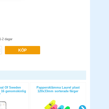
1-2 dagar
KÖP
eal Of Sweden
Pappersklämma Laurel plast
Toalettpappe
 16 genomskinlig
120x33mm sorterade färger
T4 
lar