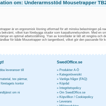
mation om: Underarmsstöd Mousetrapper TB
rapper är en ergonomisk lösning utformad för att minska belastningen på na
vila bekvämt, vilket kan förebygga skador som karpaltunnelsyndrom. Med en s
främjar en optimal arbetsställning. Ytan av konstläder är lätt att rengöra och de
vändbar för både Mousetrapper och tangentbord, vilket gör den passande för kon
gt!
SwedOffice.se
ba leveranser till
»
Produkter A-Ö
»
Kategoriöversikt
material, tex pärmar,
»
Vanliga frågor (FAQ)
l företagets kontor
»
Köpråd
»
Integritetspolicy
undtjänst om ni
»
Om SwedOffice.se
»
Köpvillkor
/
Cookiepolicy
»
Leverans
»
Miljöprodukter