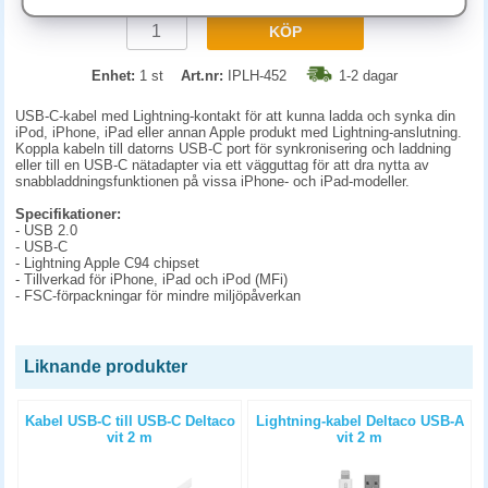
KÖP
Enhet:
1 st
Art.nr:
IPLH-452
1-2 dagar
USB-C-kabel med Lightning-kontakt för att kunna ladda och synka din
iPod, iPhone, iPad eller annan Apple produkt med Lightning-anslutning.
Koppla kabeln till datorns USB-C port för synkronisering och laddning
eller till en USB-C nätadapter via ett vägguttag för att dra nytta av
snabbladdningsfunktionen på vissa iPhone- och iPad-modeller.
Specifikationer:
- USB 2.0
- USB-C
- Lightning Apple C94 chipset
- Tillverkad för iPhone, iPad och iPod (MFi)
- FSC-förpackningar för mindre miljöpåverkan
Liknande produkter
Kabel USB-C till USB-C Deltaco
Lightning-kabel Deltaco USB-A
vit 2 m
vit 2 m