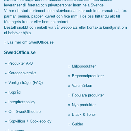
leveranser till företag och privatpersoner inom hela Sverige.
Vi har ett stort sortiment inom skrivbordsartiklar och kontorsmaterial, tex
pärmar, pennor, papper, kuvert och fika mm. Hos oss hittar du allt till
företagets kontor eller hemmakontoret.
Beställ snabbt och enkelt via vår webbplats eller kontakta kundtjänst om
ni behöver hjälp.
»
Läs mer om SwedOffice.se
SwedOffice.se
»
Produkter A-Ö
»
Miljöprodukter
»
Kategoriöversikt
»
Ergonomiprodukter
»
Vanliga frågor (FAQ)
»
Varumärken
»
Köpråd
»
Populära produkter
»
Integritetspolicy
»
Nya produkter
»
Om SwedOffice.se
»
Bläck & Toner
»
Köpvillkor
/
Cookiepolicy
»
Guider
»
Leverans