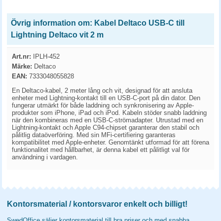
Övrig information om: Kabel Deltaco USB-C till
Lightning Deltaco vit 2 m
Art.nr:
IPLH-452
Märke:
Deltaco
EAN:
7333048055828
En Deltaco-kabel, 2 meter lång och vit, designad för att ansluta
enheter med Lightning-kontakt till en USB-C-port på din dator. Den
fungerar utmärkt för både laddning och synkronisering av Apple-
produkter som iPhone, iPad och iPod. Kabeln stöder snabb laddning
när den kombineras med en USB-C-strömadapter. Utrustad med en
Lightning-kontakt och Apple C94-chipset garanterar den stabil och
pålitlig dataöverföring. Med sin MFi-certifiering garanteras
kompatibilitet med Apple-enheter. Genomtänkt utformad för att förena
funktionalitet med hållbarhet, är denna kabel ett pålitligt val för
användning i vardagen.
Kontorsmaterial / kontorsvaror enkelt och billigt!
SwedOffice säljer kontorsmaterial till bra priser och med snabba