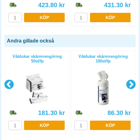
423.80
kr
431.30
kr
KÖP
KÖP
Andra gillade också
Våtdukar skärmrengöring
Våtdukar skärmrengöring
50st/fp
100st/fp
181.30
kr
86.30
kr
KÖP
KÖP