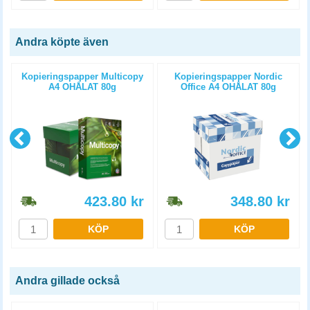
Andra köpte även
Kopieringspapper Multicopy
Kopieringspapper Nordic
A4 OHÅLAT 80g
Office A4 OHÅLAT 80g
5x500st/kartong
5x500st/kartong
423.80
kr
348.80
kr
KÖP
KÖP
Andra gillade också