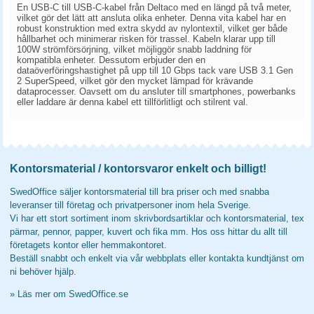
En USB-C till USB-C-kabel från Deltaco med en längd på två meter,
vilket gör det lätt att ansluta olika enheter. Denna vita kabel har en
robust konstruktion med extra skydd av nylontextil, vilket ger både
hållbarhet och minimerar risken för trassel. Kabeln klarar upp till
100W strömförsörjning, vilket möjliggör snabb laddning för
kompatibla enheter. Dessutom erbjuder den en
dataöverföringshastighet på upp till 10 Gbps tack vare USB 3.1 Gen
2 SuperSpeed, vilket gör den mycket lämpad för krävande
dataprocesser. Oavsett om du ansluter till smartphones, powerbanks
eller laddare är denna kabel ett tillförlitligt och stilrent val.
Kontorsmaterial / kontorsvaror enkelt och billigt!
SwedOffice säljer kontorsmaterial till bra priser och med snabba
leveranser till företag och privatpersoner inom hela Sverige.
Vi har ett stort sortiment inom skrivbordsartiklar och kontorsmaterial, tex
pärmar, pennor, papper, kuvert och fika mm. Hos oss hittar du allt till
företagets kontor eller hemmakontoret.
Beställ snabbt och enkelt via vår webbplats eller kontakta kundtjänst om
ni behöver hjälp.
»
Läs mer om SwedOffice.se