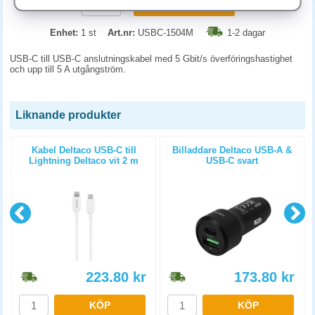
KÖP
Enhet:
1 st
Art.nr:
USBC-1504M
1-2 dagar
USB-C till USB-C anslutningskabel med 5 Gbit/s överföringshastighet
och upp till 5 A utgångström.
Liknande produkter
Kabel Deltaco USB-C till
Billaddare Deltaco USB-A &
Lightning Deltaco vit 2 m
USB-C svart
223.80
kr
173.80
kr
KÖP
KÖP