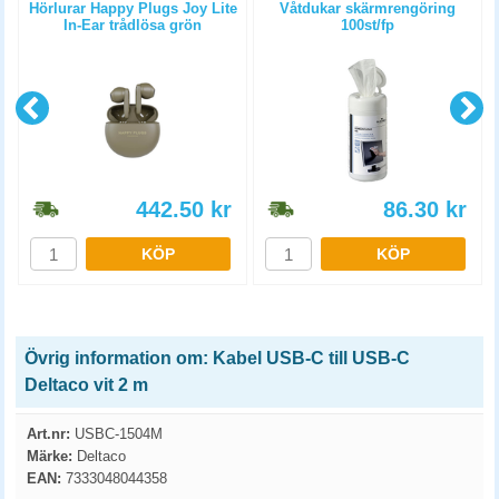
Hörlurar Happy Plugs Joy Lite
Våtdukar skärmrengöring
In-Ear trådlösa grön
100st/fp
442.50
kr
86.30
kr
KÖP
KÖP
Övrig information om: Kabel USB-C till USB-C
Deltaco vit 2 m
Art.nr:
USBC-1504M
Märke:
Deltaco
EAN:
7333048044358