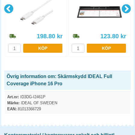
198.80
kr
123.80
kr
KÖP
KÖP
Övrig information om: Skärmskydd IDEAL Full
Coverage iPhone 16 Pro
Art.nr:
ID3DG-I2461P
Märke:
IDEAL OF SWEDEN
EAN:
81013366729