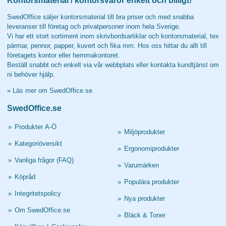
Kontorsmaterial / kontorsvaror enkelt och billigt!
SwedOffice säljer kontorsmaterial till bra priser och med snabba
leveranser till företag och privatpersoner inom hela Sverige.
Vi har ett stort sortiment inom skrivbordsartiklar och kontorsmaterial, tex
pärmar, pennor, papper, kuvert och fika mm. Hos oss hittar du allt till
företagets kontor eller hemmakontoret.
Beställ snabbt och enkelt via vår webbplats eller kontakta kundtjänst om
ni behöver hjälp.
»
Läs mer om SwedOffice.se
SwedOffice.se
»
Produkter A-Ö
»
Miljöprodukter
»
Kategoriöversikt
»
Ergonomiprodukter
»
Vanliga frågor (FAQ)
»
Varumärken
»
Köpråd
»
Populära produkter
»
Integritetspolicy
»
Nya produkter
»
Om SwedOffice.se
»
Bläck & Toner