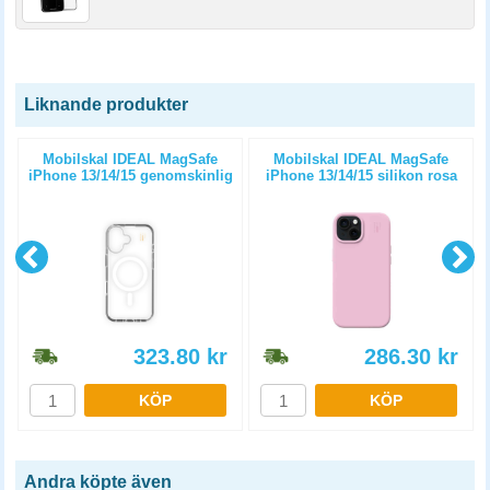
Liknande produkter
o
Mobilskal IDEAL MagSafe
Mobilskal IDEAL MagSafe
iPhone 13/14/15 genomskinlig
iPhone 13/14/15 silikon rosa
klar
323.80
kr
286.30
kr
KÖP
KÖP
Andra köpte även