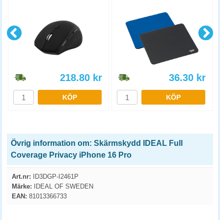
218.80
kr
36.30
kr
KÖP
KÖP
Övrig information om: Skärmskydd IDEAL Full
Coverage Privacy iPhone 16 Pro
Art.nr:
ID3DGP-I2461P
Märke:
IDEAL OF SWEDEN
EAN:
81013366733