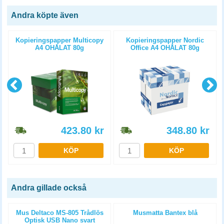
Andra köpte även
Kopieringspapper Multicopy
Kopieringspapper Nordic
A4 OHÅLAT 80g
Office A4 OHÅLAT 80g
5x500st/kartong
5x500st/kartong
423.80
kr
348.80
kr
KÖP
KÖP
Andra gillade också
Mus Deltaco MS-805 Trådlös
Musmatta Bantex blå
Optisk USB Nano svart