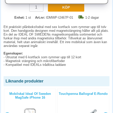
KÖP
Enhet:
1 st
Art.nr:
IDMWP-I2467P-01
1-2 dagar
Ett praktiskt plånboksfodral med sex kortfack som rymmer upp till tolv
kort. Den handgjorda designen med magnetstängning håller allt på plats.
En del av IDEAL OF SWEDENs magnetkompatibla sortimentet och
funkar ihop med andra magnetiska tillbehör. Tillverkat av återvunnet
material, helt utan animaliskt innehåll. Ett inre mobilskal som även kan
användas separat ingår.
Egenskaper:
- Utrustat med 6 kortfack som rymmer upp till 12 kort
- Magnetisk stängning och mikrofiberfoder
- Kompatibel med IDEALs trådlösa laddare
Liknande produkter
+
Mobilskal Ideal Of Sweden
Touchpenna Ballograf E-Rondo
MagSafe iPhone 16
genomskinlig klar