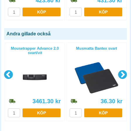
423.80
kr
431.30
kr
KÖP
KÖP
Andra gillade också
Mousetrapper Advance 2.0
Musmatta Bantex svart
svart/vit
3461.30
kr
36.30
kr
KÖP
KÖP