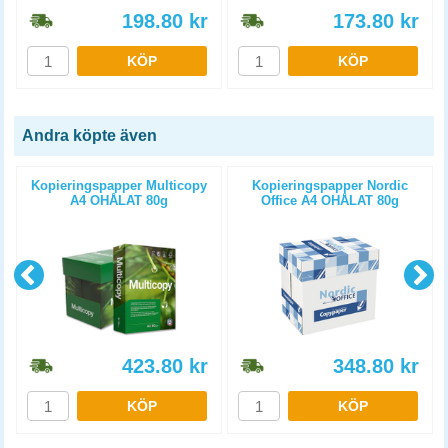
198.80
kr
173.80
kr
KÖP
KÖP
Andra köpte även
Kopieringspapper Multicopy
Kopieringspapper Nordic
A4 OHÅLAT 80g
Office A4 OHÅLAT 80g
5x500st/kartong
5x500st/kartong
423.80
kr
348.80
kr
KÖP
KÖP