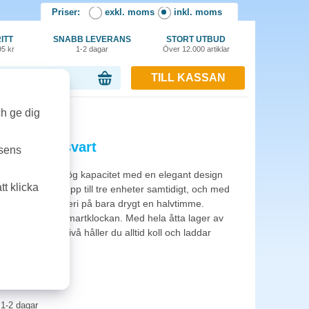
Priser:
exkl. moms
inkl. moms
ITT
SNABB LEVERANS
STORT UTBUD
95 kr
1-2 dagar
Över 12.000 artiklar
TILL KASSAN
or, 0.00 kr
ch ge dig
0 000mAh svart
tsens
 kombinerar hög kapacitet med en elegant design
t klicka
. Du kan ladda upp till tre enheter samtidigt, och med
pp till 50% batteri på bara drygt en halvtimme.
hörlurarna eller smartklockan. Med hela åtta lager av
tor för batterinivå håller du alltid koll och laddar
1-2 dagar