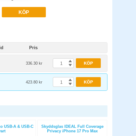
KÖP
id
Pris
KÖP
336.30 kr
KÖP
423.80 kr
aco USB-A & USB-C
Skyddsglas IDEAL Full Coverage
Förvaringslå
art
Privacy iPhone 17 Pro Max
m. 