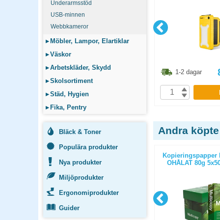
Underarmsstöd
USB-minnen
Webbkameror
▸
Möbler, Lampor, Elartiklar
▸
Väskor
▸
Arbetskläder, Skydd
3.80
kr
286.30
kr
1-2 dagar
1-2 dagar
▸
Skolsortiment
P
KÖP
▸
Städ, Hygien
▸
Fika, Pentry
Andra köpte
Bläck & Toner
Populära produkter
ticopy A3
Kopieringspapper Nordic Office
Kopieringspapper 
Nya produkter
/paket
Xpressbox A4 OHÅLAT 80g
OHÅLAT 80g 5x50
2500st/kartong
Miljöprodukter
Ergonomiprodukter
Guider