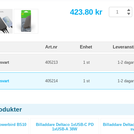
423.80 kr
Art.nr
Enhet
Leveranst
svart
405213
1 st
1-2 dagar
svart
405214
1 st
1-2 dagar
odukter
owerbird BS10
Billaddare Deltaco 1xUSB-C PD
Billaddare Delt
1xUSB-A 38W
sv