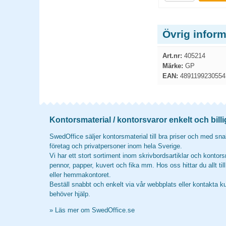
Övrig infor
Art.nr:
405214
Märke:
GP
EAN:
4891199230554
Kontorsmaterial / kontorsvaror enkelt och billi
SwedOffice säljer kontorsmaterial till bra priser och med snab
företag och privatpersoner inom hela Sverige.
Vi har ett stort sortiment inom skrivbordsartiklar och kontors
pennor, papper, kuvert och fika mm. Hos oss hittar du allt til
eller hemmakontoret.
Beställ snabbt och enkelt via vår webbplats eller kontakta k
behöver hjälp.
»
Läs mer om SwedOffice.se