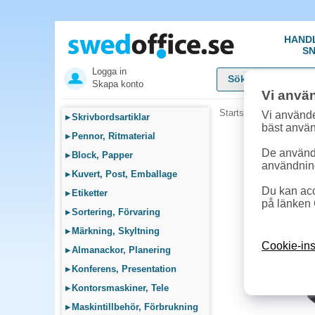
HAND
SN
Logga in
Skapa konto
Vi anvä
Startsida
»
Datortillbeh
Vi använde
▸
Skrivbordsartiklar
bäst anvä
▸
Pennor, Ritmaterial
De används
▸
Block, Papper
användnin
▸
Kuvert, Post, Emballage
Du kan acc
▸
Etiketter
på länken 
▸
Sortering, Förvaring
▸
Märkning, Skyltning
Cookie-ins
▸
Almanackor, Planering
▸
Konferens, Presentation
▸
Kontorsmaskiner, Tele
▸
Maskintillbehör, Förbrukning