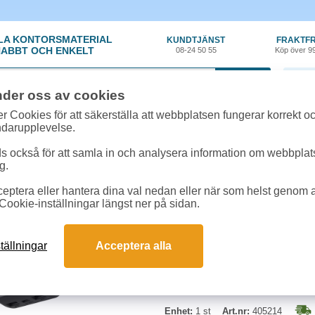
LA KONTORSMATERIAL
KUNDTJÄNST
FRAKTFR
ABBT OCH ENKELT
08-24 50 55
Köp över 9
0 var
nder oss av cookies
ör
»
iPhone tillbehör
»
Powerbank GP Plus 20 000mAh svart
r Cookies för att säkerställa att webbplatsen fungerar korrekt o
ndarupplevelse.
Powerbank GP Plus 2
 också för att samla in och analysera information om webbpla
g.
En powerbank på 20 000 mAh som
eptera eller hantera dina val nedan eller när som helst genom at
och en exklusiv yta som sticker ut
Cookie-inställningar längst ner på sidan.
snabbladdningsfunktionen får du u
Perfekt för mobilen, surfplattan, 
säkerhetsskydd och en tydlig indika
tällningar
Acceptera alla
tryggt, oavsett var du är.
Enhet:
1 st
Art.nr:
405214