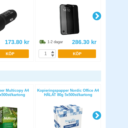
173.80
kr
286.30
kr
1-2 dagar
1-2 dag
KÖP
KÖP
er Multicopy A4
Kopieringspapper Nordic Office A4
Kopierings
500st/kartong
HÅLAT 80g 5x500st/kartong
OHÅLAT 