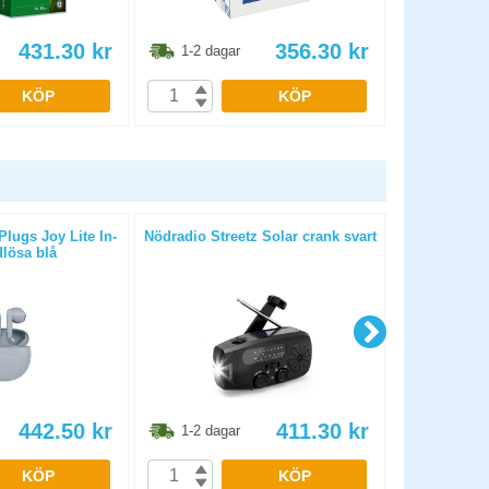
431.30
kr
356.30
kr
1-2 dagar
1-2 dag
KÖP
KÖP
lugs Joy Lite In-
Nödradio Streetz Solar crank svart
Musmat
dlösa blå
442.50
kr
411.30
kr
1-2 dagar
1-2 dag
KÖP
KÖP