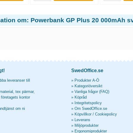
mation om: Powerbank GP Plus 20 000mAh sv
gt!
SwedOffice.se
ba leveranser till
»
Produkter A-Ö
»
Kategoriöversikt
material, tex pärmar,
»
Vanliga frågor (FAQ)
l företagets kontor
»
Köpråd
»
Integritetspolicy
undtjänst om ni
»
Om SwedOffice.se
»
Köpvillkor
/
Cookiepolicy
»
Leverans
»
Miljöprodukter
»
Ergonomiprodukter