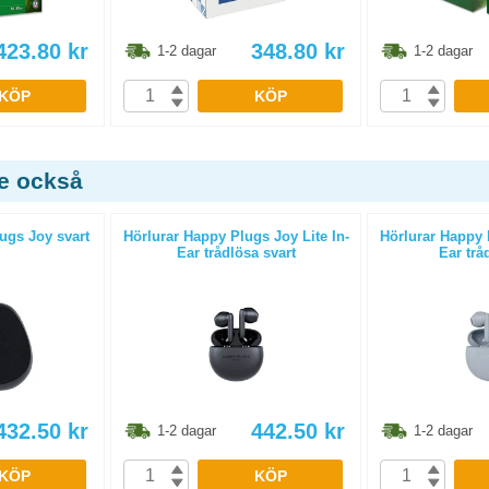
423.80
kr
348.80
kr
1-2 dagar
1-2 dagar
KÖP
KÖP
de också
ugs Joy svart
Hörlurar Happy Plugs Joy Lite In-
Hörlurar Happy P
Ear trådlösa svart
Ear trå
432.50
kr
442.50
kr
1-2 dagar
1-2 dagar
KÖP
KÖP