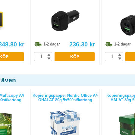
848.80
kr
236.30
kr
1-2 dagar
1-2 dagar
KÖP
KÖP
 även
Multicopy A4
Kopieringspapper Nordic Office A4
Kopieringspapp
0st/kartong
OHÅLAT 80g 5x500st/kartong
HÅLAT 80g 5x