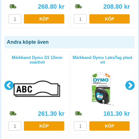
268.80
kr
208.80
kr
KÖP
KÖP
Andra köpte även
Märkband Dymo D1 12mm
Märkband Dymo LetraTag plast
svart/vit
vit
261.30
kr
161.30
kr
KÖP
KÖP