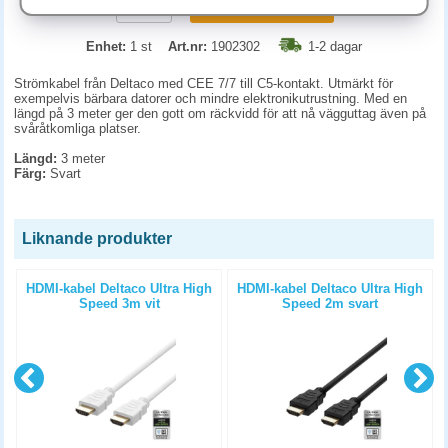
KÖP
Enhet:
1 st
Art.nr:
1902302
1-2 dagar
Strömkabel från Deltaco med CEE 7/7 till C5-kontakt. Utmärkt för
exempelvis bärbara datorer och mindre elektronikutrustning. Med en
längd på 3 meter ger den gott om räckvidd för att nå vägguttag även på
svåråtkomliga platser.
Längd:
3 meter
Färg:
Svart
Liknande produkter
-
HDMI-kabel Deltaco Ultra High
HDMI-kabel Deltaco Ultra High
Speed 3m vit
Speed 2m svart