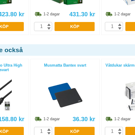
423.80
kr
431.30
kr
1-2 dagar
1-2 dagar
KÖP
KÖP
de också
o Ultra High
Musmatta Bantex svart
Våtdukar skärmr
svart
158.80
kr
36.30
kr
1-2 dagar
1-2 dagar
KÖP
KÖP