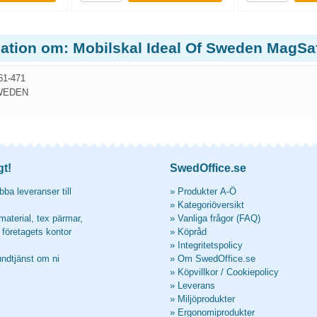
mation om: Mobilskal Ideal Of Sweden MagSa
1-471
WEDEN
gt!
SwedOffice.se
ba leveranser till
»
Produkter A-Ö
»
Kategoriöversikt
material, tex pärmar,
»
Vanliga frågor (FAQ)
l företagets kontor
»
Köpråd
»
Integritetspolicy
undtjänst om ni
»
Om SwedOffice.se
»
Köpvillkor
/
Cookiepolicy
»
Leverans
»
Miljöprodukter
»
Ergonomiprodukter