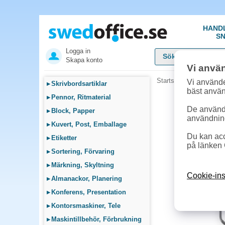
HAND
SN
Logga in
Skapa konto
Vi anvä
Startsida
»
Datortillbeh
Vi använde
▸
Skrivbordsartiklar
bäst anvä
▸
Pennor, Ritmaterial
De används
▸
Block, Papper
användnin
▸
Kuvert, Post, Emballage
Du kan acc
▸
Etiketter
på länken 
▸
Sortering, Förvaring
▸
Märkning, Skyltning
Cookie-ins
▸
Almanackor, Planering
▸
Konferens, Presentation
▸
Kontorsmaskiner, Tele
▸
Maskintillbehör, Förbrukning