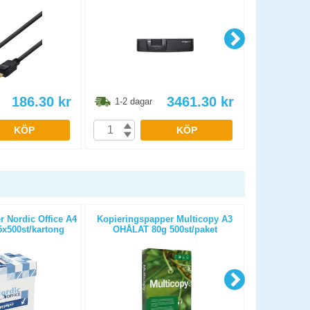
186.30
kr
3461.30
kr
1-2 dagar
1-2 dag
KÖP
KÖP
 Nordic Office A4
Kopieringspapper Multicopy A3
Kopieringspa
x500st/kartong
OHÅLAT 80g 500st/paket
HÅLAT 80