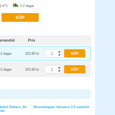
1-471
1-2 dagar
KÖP
eranstid
Pris
KÖP
-2 dagar
323.80 kr
KÖP
-2 dagar
323.80 kr
-kabel Deltaco 3m
Mousetrapper Advance 2.0 svart/vit
Anteckning
art
Manager 