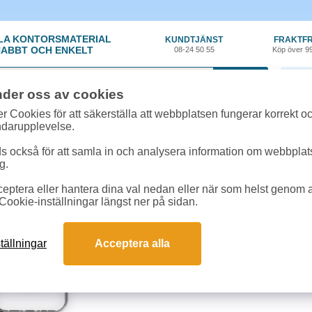
LA KONTORSMATERIAL
KUNDTJÄNST
FRAKTFR
ABBT OCH ENKELT
08-24 50 55
Köp över 9
0 var
nder oss av cookies
ör
»
iPhone tillbehör
»
Mobilskal Ideal Of Sweden MagSafe iPhone 16 geno
r Cookies för att säkerställa att webbplatsen fungerar korrekt o
ndarupplevelse.
Mobilskal Ideal Of S
 också för att samla in och analysera information om webbpla
g.
genomskinlig klar
eptera eller hantera dina val nedan eller när som helst genom at
Genomskinligt skal från Ideal Of S
Cookie-inställningar längst ner på sidan.
telefon samtidigt som du tillför en 
iögonfallande. Återvunnen polyka
tällningar
Acceptera alla