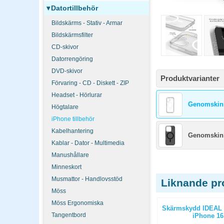
▾
Datortillbehör
Bildskärms - Stativ - Armar
Bildskärmsfilter
CD-skivor
Datorrengöring
DVD-skivor
Produktvarianter
Förvaring - CD - Diskett - ZIP
Headset - Hörlurar
Genomskinl
Högtalare
iPhone tillbehör
Kabelhantering
Genomskinli
Kablar - Dator - Multimedia
Manushållare
Minneskort
Musmattor - Handlovsstöd
Liknande pr
Möss
Möss Ergonomiska
afe iPhone
Kabel USB-C till USB-C Deltaco vit
Skärmskydd IDEAL 
Tangentbord
ct beige
2 m
iPhone 16