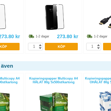
273.80
kr
273.80
kr
1-2 dagar
1-2 dagar
KÖP
KÖP
 även
Multicopy A4
Kopieringspapper Multicopy A4
Kopieringspapper
0st/kartong
HÅLAT 80g 5x500st/kartong
OHÅLAT 80g 5