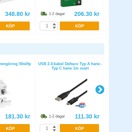
348.80
kr
206.30
kr
1-2 dagar
1-2 dag
KÖP
KÖP
engöring 50st/fp
USB 2.0-kabel Deltaco Typ A hane -
Mus Logite
Typ C hane 1m svart
181.30
kr
111.30
kr
1-2 dagar
1-2 dag
KÖP
KÖP