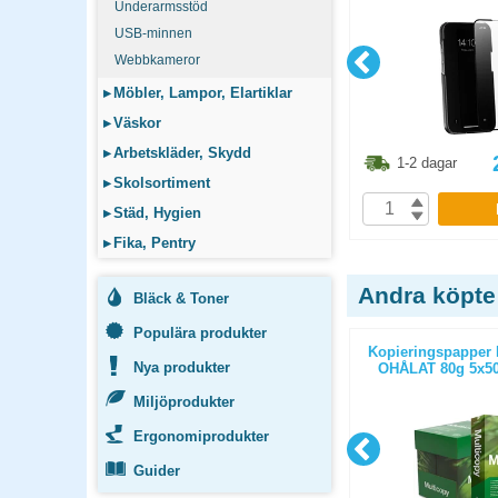
Underarmsstöd
USB-minnen
Webbkameror
▸
Möbler, Lampor, Elartiklar
▸
Väskor
▸
Arbetskläder, Skydd
6.30
kr
198.80
kr
1-2 dagar
1-2 dagar
▸
Skolsortiment
P
KÖP
▸
Städ, Hygien
▸
Fika, Pentry
Andra köpte
Bläck & Toner
Populära produkter
ticopy A3
Kopieringspapper Nordic Office
Kopieringspapper 
Nya produkter
/paket
Xpressbox A4 HÅLAT 80g
OHÅLAT 80g 5x50
2500st/kartong
Miljöprodukter
Ergonomiprodukter
Guider