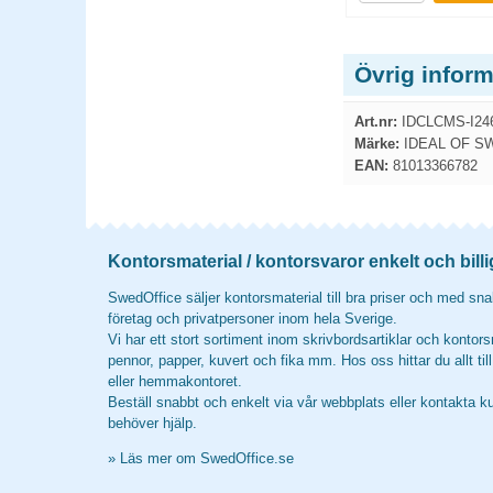
Övrig infor
Art.nr:
IDCLCMS-I246
Märke:
IDEAL OF S
EAN:
81013366782
Kontorsmaterial / kontorsvaror enkelt och billi
SwedOffice säljer kontorsmaterial till bra priser och med snab
företag och privatpersoner inom hela Sverige.
Vi har ett stort sortiment inom skrivbordsartiklar och kontors
pennor, papper, kuvert och fika mm. Hos oss hittar du allt til
eller hemmakontoret.
Beställ snabbt och enkelt via vår webbplats eller kontakta k
behöver hjälp.
»
Läs mer om SwedOffice.se