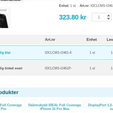
Enhet:
1 st
Art.nr:
IDCLCMS-I246
323.80 kr
Art.nr
Enhet
Lev
ig klar
IDCLCMS-I2461-4
1 st
1
g tinted svart
IDCLCMS-I2461P-
1 st
1
odukter
Full Coverage
Skärmskydd IDEAL Full Coverage
DisplayPort 1.2
 Pro
iPhone 16 Pro Max
sv