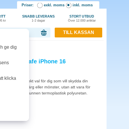
Priser:
exkl. moms
inkl. moms
ITT
SNABB LEVERANS
STORT UTBUD
95 kr
1-2 dagar
Över 12.000 artiklar
TILL KASSAN
or, 0.00 kr
mskinlig klar
ch ge dig
weden MagSafe iPhone 16
tsens
t klicka
weden. Ett perfekt val för dig som vill skydda din
subtil touch av färg eller mönster, utan att vara för
rbonat och återvunnen termoplastisk polyuretan.