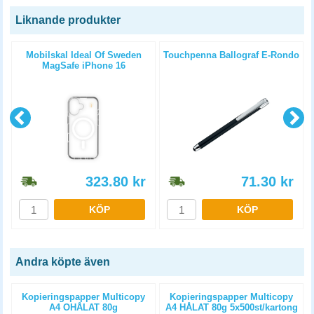
Liknande produkter
Mobilskal Ideal Of Sweden
Touchpenna Ballograf E-Rondo
MagSafe iPhone 16
genomskinlig klar
323.80
kr
71.30
kr
KÖP
KÖP
Andra köpte även
Kopieringspapper Multicopy
Kopieringspapper Multicopy
A4 OHÅLAT 80g
A4 HÅLAT 80g 5x500st/kartong