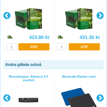
5x500st/kartong
423.80
kr
431.30
kr
KÖP
KÖP
Andra gillade också
Mousetrapper Advance 2.0
Musmatta Bantex svart
svart/vit