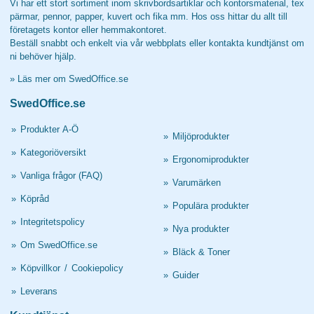
Vi har ett stort sortiment inom skrivbordsartiklar och kontorsmaterial, tex
pärmar, pennor, papper, kuvert och fika mm. Hos oss hittar du allt till
företagets kontor eller hemmakontoret.
Beställ snabbt och enkelt via vår webbplats eller kontakta kundtjänst om
ni behöver hjälp.
»
Läs mer om SwedOffice.se
SwedOffice.se
»
Produkter A-Ö
»
Miljöprodukter
»
Kategoriöversikt
»
Ergonomiprodukter
»
Vanliga frågor (FAQ)
»
Varumärken
»
Köpråd
»
Populära produkter
»
Integritetspolicy
»
Nya produkter
»
Om SwedOffice.se
»
Bläck & Toner
»
Köpvillkor
/
Cookiepolicy
»
Guider
»
Leverans