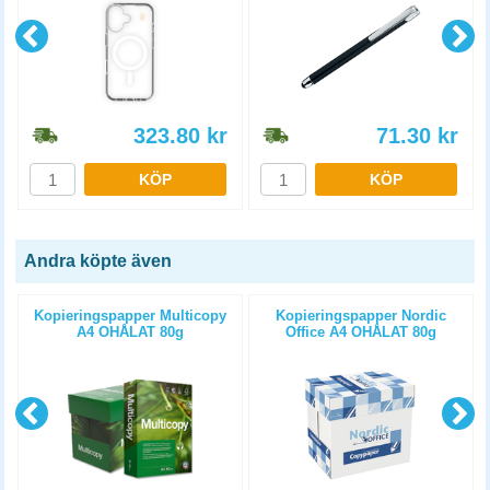
323.80
kr
71.30
kr
KÖP
KÖP
Andra köpte även
Kopieringspapper Multicopy
Kopieringspapper Nordic
A4 OHÅLAT 80g
Office A4 OHÅLAT 80g
5x500st/kartong
5x500st/kartong