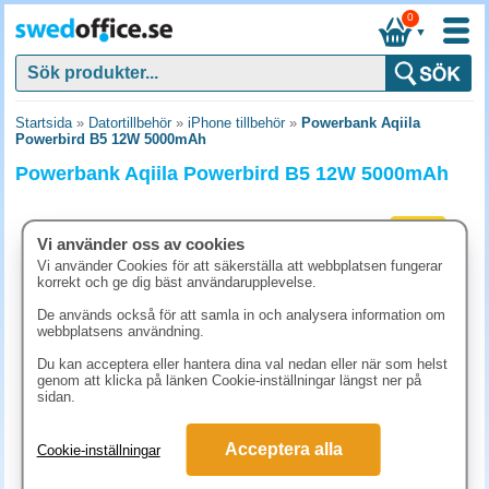
0
▼
Startsida
»
Datortillbehör
»
iPhone tillbehör
»
Powerbank Aqiila
Powerbird B5 12W 5000mAh
Powerbank Aqiila Powerbird B5 12W 5000mAh
Nyhet
Vi använder oss av cookies
Vi använder Cookies för att säkerställa att webbplatsen fungerar
korrekt och ge dig bäst användarupplevelse.
De används också för att samla in och analysera information om
webbplatsens användning.
Du kan acceptera eller hantera dina val nedan eller när som helst
genom att klicka på länken Cookie-inställningar längst ner på
sidan.
298.80 kr
Acceptera alla
Cookie-inställningar
(inkl. moms)