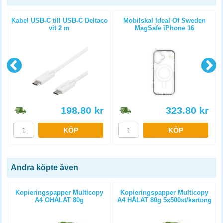
+
Kabel USB-C till USB-C Deltaco
Mobilskal Ideal Of Sweden
vit 2 m
MagSafe iPhone 16
genomskinlig klar
198.80
kr
323.80
kr
KÖP
KÖP
Andra köpte även
Kopieringspapper Multicopy
Kopieringspapper Multicopy
A4 OHÅLAT 80g
A4 HÅLAT 80g 5x500st/kartong
5x500st/kartong