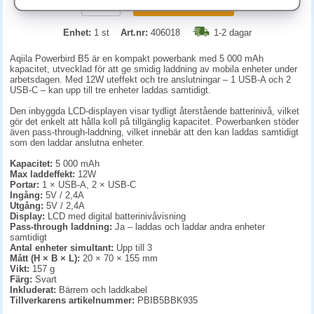
KÖP
Enhet:
1 st
Art.nr:
406018
1-2 dagar
Aqiila Powerbird B5 är en kompakt powerbank med 5 000 mAh
kapacitet, utvecklad för att ge smidig laddning av mobila enheter under
arbetsdagen. Med 12W uteffekt och tre anslutningar – 1 USB-A och 2
USB-C – kan upp till tre enheter laddas samtidigt.
Den inbyggda LCD-displayen visar tydligt återstående batterinivå, vilket
gör det enkelt att hålla koll på tillgänglig kapacitet. Powerbanken stöder
även pass-through-laddning, vilket innebär att den kan laddas samtidigt
som den laddar anslutna enheter.
Kapacitet:
5 000 mAh
Max laddeffekt:
12W
Portar:
1 × USB-A, 2 × USB-C
Ingång:
5V / 2,4A
Utgång:
5V / 2,4A
Display:
LCD med digital batterinivåvisning
Pass-through laddning:
Ja – laddas och laddar andra enheter
samtidigt
Antal enheter simultant:
Upp till 3
Mått (H × B × L):
20 × 70 × 155 mm
Vikt:
157 g
Färg:
Svart
Inkluderat:
Bärrem och laddkabel
Tillverkarens artikelnummer:
PBIB5BBK935