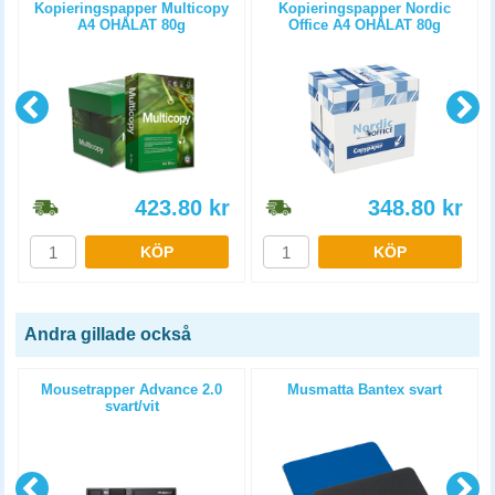
Kopieringspapper Multicopy
Kopieringspapper Nordic
A4 OHÅLAT 80g
Office A4 OHÅLAT 80g
5x500st/kartong
5x500st/kartong
423.80
kr
348.80
kr
KÖP
KÖP
Andra gillade också
Mousetrapper Advance 2.0
Musmatta Bantex svart
svart/vit