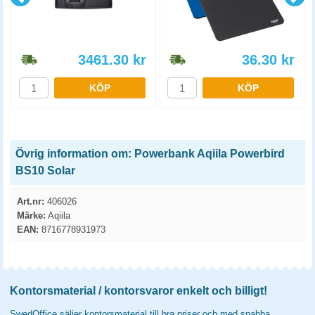
3461.30
kr
36.30
kr
KÖP
KÖP
Övrig information om: Powerbank Aqiila Powerbird
BS10 Solar
Art.nr:
406026
Märke:
Aqiila
EAN:
8716778931973
Kontorsmaterial / kontorsvaror enkelt och billigt!
SwedOffice säljer kontorsmaterial till bra priser och med snabba