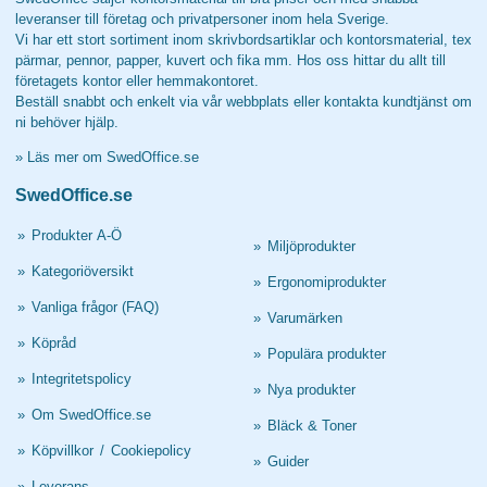
leveranser till företag och privatpersoner inom hela Sverige.
Vi har ett stort sortiment inom skrivbordsartiklar och kontorsmaterial, tex
pärmar, pennor, papper, kuvert och fika mm. Hos oss hittar du allt till
företagets kontor eller hemmakontoret.
Beställ snabbt och enkelt via vår webbplats eller kontakta kundtjänst om
ni behöver hjälp.
»
Läs mer om SwedOffice.se
SwedOffice.se
»
Produkter A-Ö
»
Miljöprodukter
»
Kategoriöversikt
»
Ergonomiprodukter
»
Vanliga frågor (FAQ)
»
Varumärken
»
Köpråd
»
Populära produkter
»
Integritetspolicy
»
Nya produkter
»
Om SwedOffice.se
»
Bläck & Toner
»
Köpvillkor
/
Cookiepolicy
»
Guider
»
Leverans