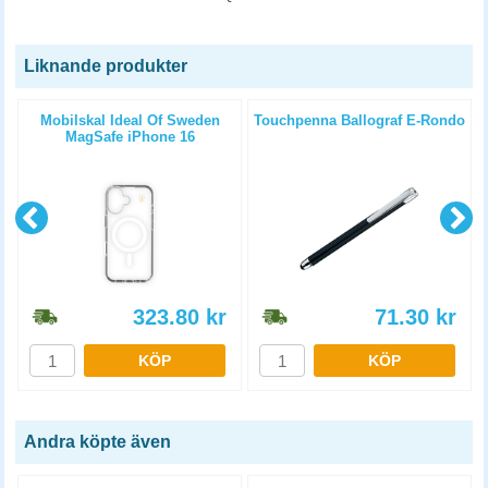
Liknande produkter
+
Mobilskal Ideal Of Sweden
Touchpenna Ballograf E-Rondo
MagSafe iPhone 16
genomskinlig klar
323.80
kr
71.30
kr
KÖP
KÖP
Andra köpte även