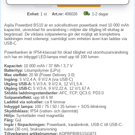
KÖP
Enhet:
1 st
Art.nr:
406026
1-2 dagar
Aqiila Powerbird BS10 är en solcellsdriven powerbank med 10 000 mAh
kapacitet, utvecklad för användning i miljöer där tillgång till eluttag är
begränsad. De vikbara solpanelerna gör det möjligt att komplettera
laddningen med solenergi, samtidigt som enheten även kan laddas via
USB-C.
Powerbanken är IP54-klassad för ökad tålighet vid utomhusanvändning
och har en inbyggd LED-lampa med upp till 100 lumen.
Kapacitet:
10 000 mAh / 37 Wh / 3,7 V
Batterityp:
Litiumpolymer (LiPo)
Max uteffekt:
20 W (Power Delivery 3.0)
Ingång:
5 V/2,4 A, 9 V/2 A (via USB-C)
Utgång USB-A:
5 V/3 A, 9 V/2 A, 12 V/1,5 A
Utgång USB-C:
5 V/3 A, 9 V/2,22 A, 12 V/1,67 A
Stödda laddningsstandarder:
AFC, FCP, QC3.0, PD3.0
Solpaneleffekt:
upp till 6 W
Laddtid via solceller:
ca 8 timmar
Inbyggd lampa:
100 / 75 / 50 / 25 lumen + SOS-blinkning
Skyddsklass:
IP54 (vatten- och dammtät)
Hölje:
Syntetläder med magnetlås
Färg:
Gul
Ingår i förpackningen:
Powerbank, karabinkrok, USB-C till USB-C-
kabel (30 cm), bruksanvisning
Tillverkarens artikelnummer:
AQPBPBIBS1SG973