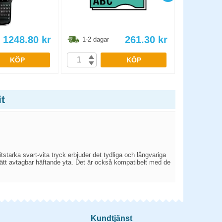
1248.80
kr
261.30
kr
1-2 dagar
1-2 dag
KÖP
KÖP
t
tarka svart-vita tryck erbjuder det tydliga och långvariga
 lätt avtagbar häftande yta. Det är också kompatibelt med de
Kundtjänst