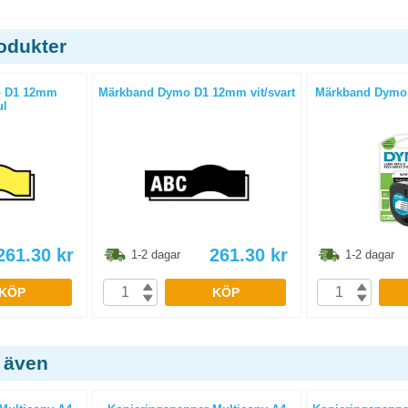
odukter
o D1 12mm
Märkband Dymo D1 12mm vit/svart
Märkband Dymo L
ul
261.30
kr
261.30
kr
1-2 dagar
1-2 dagar
KÖP
KÖP
 även