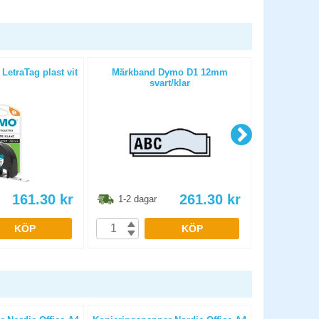
etraTag plast vit
Märkband Dymo D1 12mm
Märkband Dy
svart/klar
161.30
kr
261.30
kr
1-2 dagar
1-2 dag
KÖP
KÖP