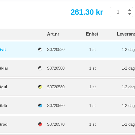
261.30 kr
Art.nr
Enhet
Leverans
vit
S0720530
1 st
1-2 dag
/klar
S0720500
1 st
1-2 dag
/gul
S0720580
1 st
1-2 dag
/blå
S0720560
1 st
1-2 dag
/röd
S0720570
1 st
1-2 dag