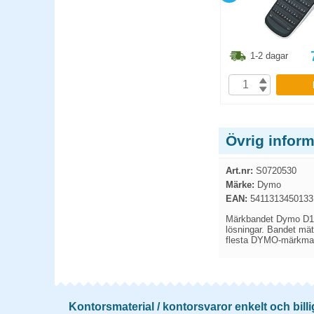
1.30
kr
293.80
kr
1-2 dagar
1-2 dagar
P
KÖP
Övrig infor
Art.nr:
S0720530
Märke:
Dymo
EAN:
5411313450133
Märkbandet Dymo D1 är
lösningar. Bandet mät
flesta DYMO-märkmaskin
Kontorsmaterial / kontorsvaror enkelt och billi