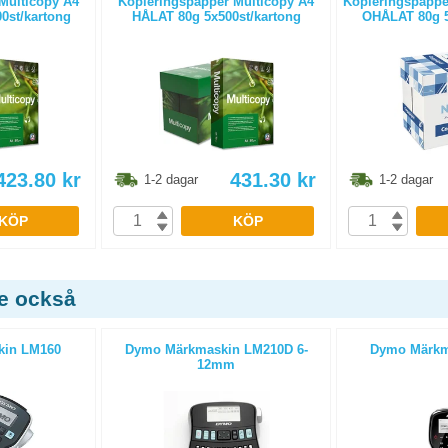
Multicopy A4
Kopieringspapper Multicopy A4
Kopieringspapper
0st/kartong
HÅLAT 80g 5x500st/kartong
OHÅLAT 80g 5
423.80
kr
431.30
kr
1-2 dagar
1-2 dagar
KÖP
KÖP
de också
in LM160
Dymo Märkmaskin LM210D 6-
Dymo Märkm
12mm