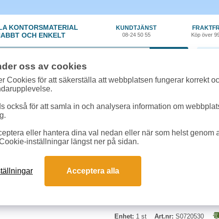
LA KONTORSMATERIAL
KUNDTJÄNST
FRAKTFR
ABBT OCH ENKELT
08-24 50 55
Köp över 9
0 var
nder oss av cookies
kyltning
»
Märkband
»
Märkband Dymo D1 12mm svart/vit
r Cookies för att säkerställa att webbplatsen fungerar korrekt o
ndarupplevelse.
Märkband Dymo D1 12
 också för att samla in och analysera information om webbpla
g.
De lätt avtagbara självhäftande pl
eptera eller hantera dina val nedan eller när som helst genom at
hemmet såväl som på arbetet och 
Cookie-inställningar längst ner på sidan.
många år. Kassetterna fungerar i
mm brett och ger svart text på vi
tällningar
Acceptera alla
Enhet:
1 st
Art.nr:
S0720530