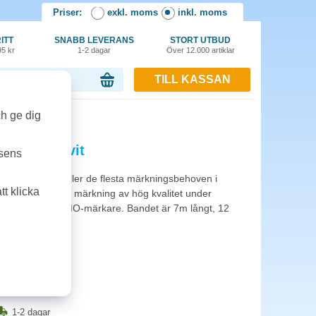
Priser:
exkl. moms
inkl. moms
ITT
SNABB LEVERANS
STORT UTBUD
95 kr
1-2 dagar
Över 12.000 artiklar
TILL KASSAN
or, 0.00 kr
ch ge dig
mm svart/vit
tsens
astetiketterna fyller de flesta märkningsbehoven i
t klicka
ger en varaktig märkning av hög kvalitet under
 nästan alla DYMO-märkare. Bandet är 7m långt, 12
t bakgrund.
1-2 dagar