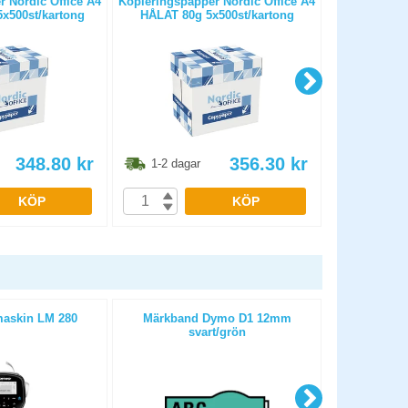
 Nordic Office A4
Kopieringspapper Nordic Office A4
Kopierings
x500st/kartong
HÅLAT 80g 5x500st/kartong
OHÅLAT 
348.80
kr
356.30
kr
1-2 dagar
1-2 dag
KÖP
KÖP
askin LM 280
Märkband Dymo D1 12mm
Märkband B
svart/grön