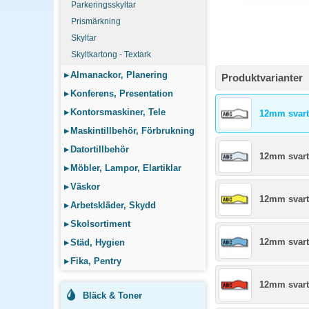
Parkeringsskyltar
Prismärkning
Skyltar
Skyltkartong - Textark
▸
Almanackor, Planering
Produktvarianter
▸
Konferens, Presentation
▸
Kontorsmaskiner, Tele
12mm svart/
▸
Maskintillbehör, Förbrukning
▸
Datortillbehör
12mm svart
▸
Möbler, Lampor, Elartiklar
▸
Väskor
12mm svart
▸
Arbetskläder, Skydd
▸
Skolsortiment
12mm svart
▸
Städ, Hygien
▸
Fika, Pentry
12mm svart
Bläck & Toner