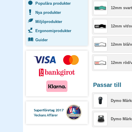
Populära produkter
12mm svart
Nya produkter
Miljöprodukter
12mm vit/sv
Ergonomiprodukter
Guider
12mm blå/v
12mm röd/v
Passar till
Dymo Märk
Dymo Märk