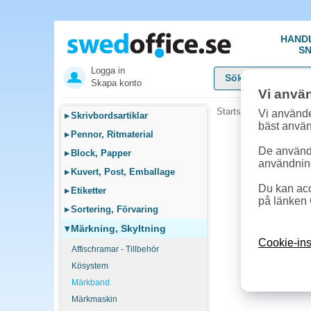
HAND
SN
Logga in
Skapa konto
Vi anvä
Startsida
»
Märkning, S
Vi använde
▸
Skrivbordsartiklar
bäst anvä
▸
Pennor, Ritmaterial
De används
▸
Block, Papper
användnin
▸
Kuvert, Post, Emballage
Du kan acc
▸
Etiketter
på länken 
▸
Sortering, Förvaring
▾
Märkning, Skyltning
Cookie-ins
Affischramar - Tillbehör
Kösystem
Märkband
Märkmaskin