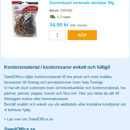
Gummiband sorterade storlekar 50g
Art.nr:
7397930
1-2 dagar
34.90 kr
(inkl. moms)
KÖP
Kontorsmaterial / kontorsvaror enkelt och billigt!
SwedOffice säljer kontorsmaterial till bra priser och med snabba
leveranser till företag och privatpersoner inom hela Sverige.
Vi har ett stort sortiment inom skrivbordsartiklar och kontorsmaterial, tex
pärmar, pennor, papper, kuvert och fika mm. Hos oss hittar du allt till
företagets kontor eller hemmakontoret.
Beställ snabbt och enkelt via vår webbplats eller kontakta kundtjänst om
ni behöver hjälp.
»
Läs mer om SwedOffice.se
SwedOffice.se