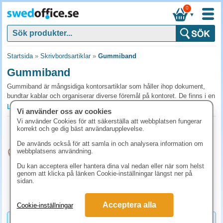
0
▼
Startsida
»
Skrivbordsartiklar
»
Gummiband
Gummiband
Gummiband är mångsidiga kontorsartiklar som håller ihop dokument,
bundtar kablar och organiserar diverse föremål på kontoret. De finns i en
mängd storlekar och tjocklekar för alla typer av organiseringsbehov.
Läs mer »
Vi använder oss av cookies
Beställ gummiband för kontoret enkelt från SwedOffice.
Vi använder Cookies för att säkerställa att webbplatsen fungerar
Gummiband Nr. 14 1,5x50mm 500g
korrekt och ge dig bäst användarupplevelse.
Vanliga frågor och svar om gummiband
Art.nr:
63120014
De används också för att samla in och analysera information om
Vilken storlek på gummiband behövs för kontorsbruk?
1-2 dagar
webbplatsens användning.
93.80 kr
Mindre gummiband (40-60 mm) räcker för bunten av papper och kvitton.
(inkl. moms)
Du kan acceptera eller hantera dina val nedan eller när som helst
För större paket eller arkivmappar behövs 100 mm eller längre band.
genom att klicka på länken Cookie-inställningar längst ner på
KÖP
sidan.
Välj mjuka som inte stelnar för längre lagring.
Hur länge håller gummiband i lager?
Acceptera alla
Cookie-inställningar
Naturgummi håller 1-2 år innan det blir sprött, så förvara svalt och mörkt