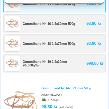
eftersom UV-ljus och värme snabbar på åldrandet. Gummiband i
93.80 kr
Gummiband Nr. 14 1,5x50mm 500g
neopren håller längre, ofta 3-5 år, och tål temperaturskillnader bättre.
93.80 kr
Gummiband Nr. 16 1,5x60mm 500g
93.80 kr
Gummiband Nr. 18 1,5x75mm 500g
Gummiband Nr. 10 1,5x30mm
998.80 kr
20x500g/fp
Gummiband Nr. 64 6x90mm 500g
Art.nr:
63120064
1-2 dagar
98.80 kr
(inkl. moms)